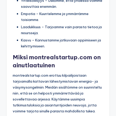
Yhteisöllisyys – Uskomme, että yhdessä voimme
saavuttaa enemmän.
Empatia – Kuuntelemme ja ymmärrämme
toisiamme.
Laadukkuus – Tarjoamme vain parasta tietoa ja
resursseja.
Kasvu – Kannustamme jatkuvaan oppimiseen ja
kehittymiseen.
Miksi montrealstartup.com on
ainutlaatuinen
montrealstartup.com erottuu kilpailijoistaan
tarjoamalla kattavan lähestymistavan energia- ja
väsymysongelmiin. Meidän sisältömme on suunniteltu
niin, että se on helposti ymmärrettävää ja
sovellettavaa arjessa. Käytämme uusimpia
tutkimustuloksia ja asiantuntijoiden neuvoja, jotta
voimme tarjota sinulle parasta mahdollista tukea.