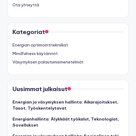
Ota yhteyttä
Kategoriat
Energian optimointitekniikat
Mindfulness käytännöt
Väsymyksen palautumismenetelmät
Uusimmat julkaisut
Energian ja väsymyksen hallinta: Aikarajoitukset,
Tauot, Työskentelytavat
Energianhallinta: Älykkäät työkalut, Teknologiat,
Sovellukset
Energian ja väsymyksen hallinta: Sosiaalinen tuki,