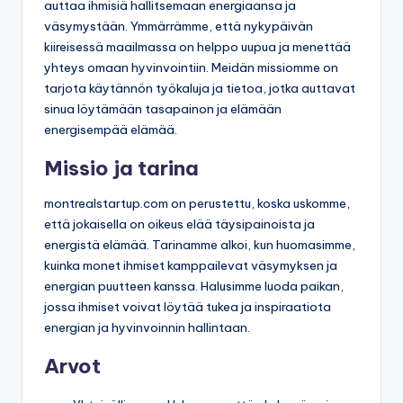
auttaa ihmisiä hallitsemaan energiaansa ja
väsymystään. Ymmärrämme, että nykypäivän
kiireisessä maailmassa on helppo uupua ja menettää
yhteys omaan hyvinvointiin. Meidän missiomme on
tarjota käytännön työkaluja ja tietoa, jotka auttavat
sinua löytämään tasapainon ja elämään
energisempää elämää.
Missio ja tarina
montrealstartup.com on perustettu, koska uskomme,
että jokaisella on oikeus elää täysipainoista ja
energistä elämää. Tarinamme alkoi, kun huomasimme,
kuinka monet ihmiset kamppailevat väsymyksen ja
energian puutteen kanssa. Halusimme luoda paikan,
jossa ihmiset voivat löytää tukea ja inspiraatiota
energian ja hyvinvoinnin hallintaan.
Arvot