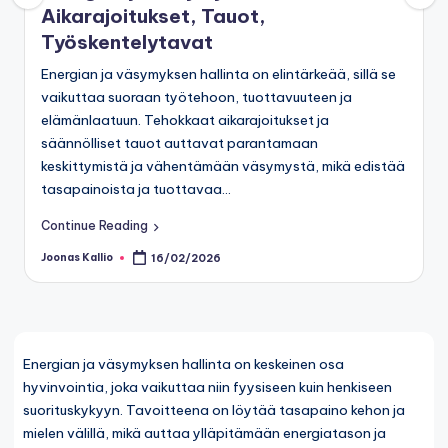
Aikarajoitukset, Tauot,
Työskentelytavat
Energian ja väsymyksen hallinta on elintärkeää, sillä se
vaikuttaa suoraan työtehoon, tuottavuuteen ja
elämänlaatuun. Tehokkaat aikarajoitukset ja
säännölliset tauot auttavat parantamaan
keskittymistä ja vähentämään väsymystä, mikä edistää
tasapainoista ja tuottavaa…
Continue Reading
Joonas Kallio
16/02/2026
Posted
by
Energian ja väsymyksen hallinta on keskeinen osa
hyvinvointia, joka vaikuttaa niin fyysiseen kuin henkiseen
suorituskykyyn. Tavoitteena on löytää tasapaino kehon ja
mielen välillä, mikä auttaa ylläpitämään energiatason ja