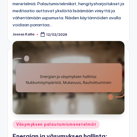
menetelmiä. Palautumistekniikat, hengitysharjoitukset ja
meditaatio auttavat yksilöitä lisäämään vireyttä ja
vähentämään uupumusta. Näiden käytännöiden avulla
voidaan parantaa…
Joonas Kallio
12/02/2026
Posted
by
Posted
Väsymyksen palautumismenetelmät
in
Energian ja väsymyksen hallinta: