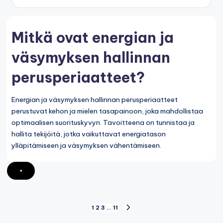
by
Mitkä ovat energian ja
väsymyksen hallinnan
perusperiaatteet?
Energian ja väsymyksen hallinnan perusperiaatteet
perustuvat kehon ja mielen tasapainoon, joka mahdollistaa
optimaalisen suorituskyvyn. Tavoitteena on tunnistaa ja
hallita tekijöitä, jotka vaikuttavat energiatason
ylläpitämiseen ja väsymyksen vähentämiseen.
▾
Posts
1
2
3
…
11
NEXT
PAGE