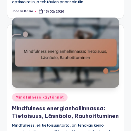
optimointiin ja tehtävien priorisointiin.…
Joonas Kallio
13/02/2026
Posted
by
Posted
Mindfulness käytännöt
in
Mindfulness energianhallinnassa:
Tietoisuus, Läsnäolo, Rauhoittuminen
Mindfulness, eli tietoisuustaito, on tehokas keino