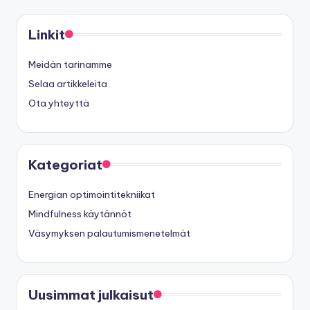
pagination
Linkit
Meidän tarinamme
Selaa artikkeleita
Ota yhteyttä
Kategoriat
Energian optimointitekniikat
Mindfulness käytännöt
Väsymyksen palautumismenetelmät
Uusimmat julkaisut