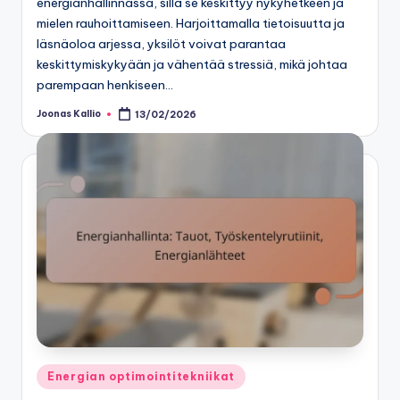
energianhallinnassa, sillä se keskittyy nykyhetkeen ja
mielen rauhoittamiseen. Harjoittamalla tietoisuutta ja
läsnäoloa arjessa, yksilöt voivat parantaa
keskittymiskykyään ja vähentää stressiä, mikä johtaa
parempaan henkiseen…
Joonas Kallio
13/02/2026
Posted
by
Posted
Energian optimointitekniikat
in