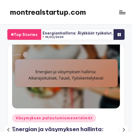
montrealstartup.com
Skip
to
content
Energianhallinta: Älykkäät työkalut, Teknologiat, Sovellukse
Top Stories
16/02/2026
Posted
Väsymyksen palautumismenetelmät
in
Energian ja väsymyksen hallinta: