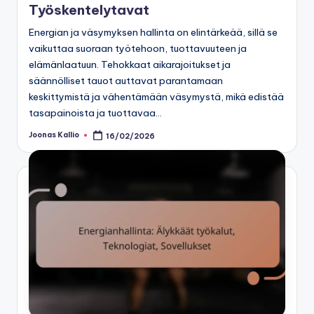
Työskentelytavat
Energian ja väsymyksen hallinta on elintärkeää, sillä se
vaikuttaa suoraan työtehoon, tuottavuuteen ja
elämänlaatuun. Tehokkaat aikarajoitukset ja
säännölliset tauot auttavat parantamaan
keskittymistä ja vähentämään väsymystä, mikä edistää
tasapainoista ja tuottavaa…
Joonas Kallio
16/02/2026
Posted
by