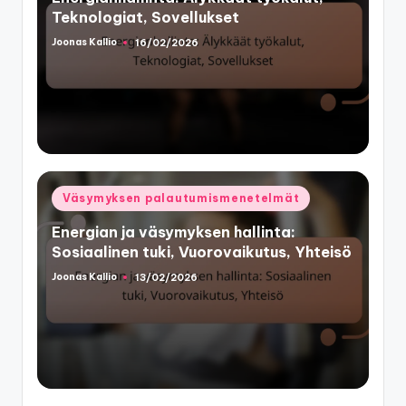
Teknologiat, Sovellukset
Joonas Kallio
16/02/2026
Posted
by
Posted
Väsymyksen palautumismenetelmät
in
Energian ja väsymyksen hallinta:
Sosiaalinen tuki, Vuorovaikutus, Yhteisö
Joonas Kallio
13/02/2026
Posted
by