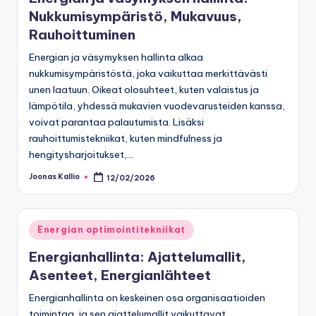
Nukkumisympäristö, Mukavuus,
Rauhoittuminen
Energian ja väsymyksen hallinta alkaa
nukkumisympäristöstä, joka vaikuttaa merkittävästi
unen laatuun. Oikeat olosuhteet, kuten valaistus ja
lämpötila, yhdessä mukavien vuodevarusteiden kanssa,
voivat parantaa palautumista. Lisäksi
rauhoittumistekniikat, kuten mindfulness ja
hengitysharjoitukset,…
Joonas Kallio
12/02/2026
Posted
by
Posted
Energian optimointitekniikat
in
Energianhallinta: Ajattelumallit,
Asenteet, Energianlähteet
Energianhallinta on keskeinen osa organisaatioiden
toimintaa, ja sen ajattelumallit vaikuttavat