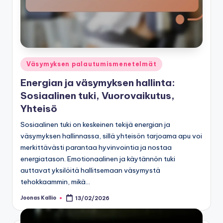
Posted
Väsymyksen palautumismenetelmät
in
Energian ja väsymyksen hallinta:
Sosiaalinen tuki, Vuorovaikutus,
Yhteisö
Sosiaalinen tuki on keskeinen tekijä energian ja
väsymyksen hallinnassa, sillä yhteisön tarjoama apu voi
merkittävästi parantaa hyvinvointia ja nostaa
energiatason. Emotionaalinen ja käytännön tuki
auttavat yksilöitä hallitsemaan väsymystä
tehokkaammin, mikä…
Joonas Kallio
13/02/2026
Posted
by