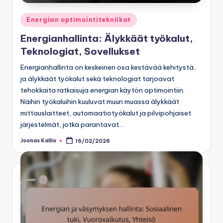
Posted
Energian optimointitekniikat
in
Energianhallinta: Älykkäät työkalut,
Teknologiat, Sovellukset
Energianhallinta on keskeinen osa kestävää kehitystä,
ja älykkäät työkalut sekä teknologiat tarjoavat
tehokkaita ratkaisuja energian käytön optimointiin.
Näihin työkaluihin kuuluvat muun muassa älykkäät
mittauslaitteet, automaatiotyökalut ja pilvipohjaiset
järjestelmät, jotka parantavat…
Joonas Kallio
16/02/2026
Posted
by