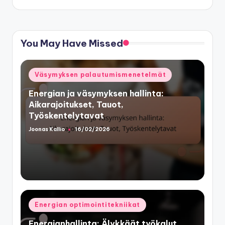
You May Have Missed
Posted
Väsymyksen palautumismenetelmät
in
Energian ja väsymyksen hallinta:
Aikarajoitukset, Tauot,
Työskentelytavat
Joonas Kallio
16/02/2026
Posted
by
Posted
Energian optimointitekniikat
in
Energianhallinta: Älykkäät työkalut,