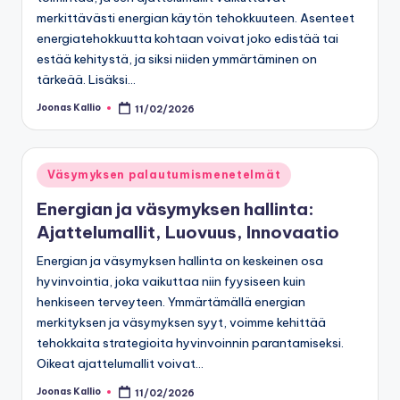
merkittävästi energian käytön tehokkuuteen. Asenteet
energiatehokkuutta kohtaan voivat joko edistää tai
estää kehitystä, ja siksi niiden ymmärtäminen on
tärkeää. Lisäksi…
Joonas Kallio
11/02/2026
Posted
by
Posted
Väsymyksen palautumismenetelmät
in
Energian ja väsymyksen hallinta:
Ajattelumallit, Luovuus, Innovaatio
Energian ja väsymyksen hallinta on keskeinen osa
hyvinvointia, joka vaikuttaa niin fyysiseen kuin
henkiseen terveyteen. Ymmärtämällä energian
merkityksen ja väsymyksen syyt, voimme kehittää
tehokkaita strategioita hyvinvoinnin parantamiseksi.
Oikeat ajattelumallit voivat…
Joonas Kallio
11/02/2026
Posted