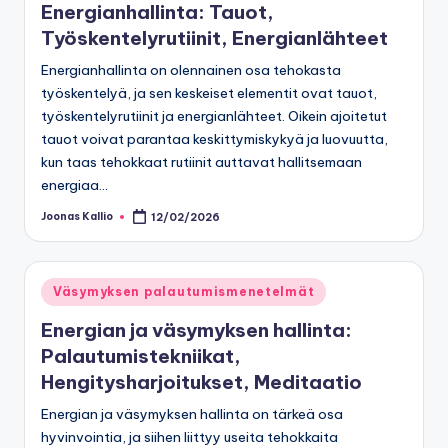
Energianhallinta: Tauot,
Työskentelyrutiinit, Energianlähteet
Energianhallinta on olennainen osa tehokasta
työskentelyä, ja sen keskeiset elementit ovat tauot,
työskentelyrutiinit ja energianlähteet. Oikein ajoitetut
tauot voivat parantaa keskittymiskykyä ja luovuutta,
kun taas tehokkaat rutiinit auttavat hallitsemaan
energiaa…
Joonas Kallio
12/02/2026
Posted
by
Posted
Väsymyksen palautumismenetelmät
in
Energian ja väsymyksen hallinta:
Palautumistekniikat,
Hengitysharjoitukset, Meditaatio
Energian ja väsymyksen hallinta on tärkeä osa
hyvinvointia, ja siihen liittyy useita tehokkaita