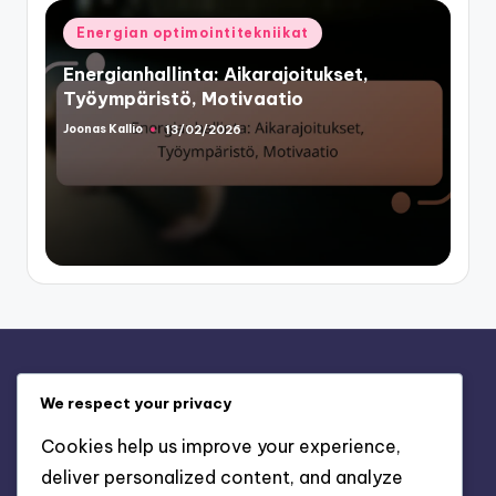
Posted
Energian optimointitekniikat
in
Energianhallinta: Aikarajoitukset,
Työympäristö, Motivaatio
Joonas Kallio
13/02/2026
Posted
by
Oikeudellinen
We respect your privacy
Käyttäjäsopimus
Cookies help us improve your experience,
Evästeet ja seuranta
deliver personalized content, and analyze
Ota yhteyttä