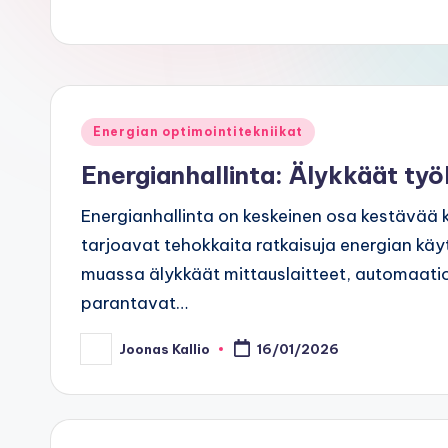
Posted
Energian optimointitekniikat
in
Energianhallinta: Älykkäät työ
Energianhallinta on keskeinen osa kestävää k
tarjoavat tehokkaita ratkaisuja energian käyt
muassa älykkäät mittauslaitteet, automaatioty
parantavat…
Joonas Kallio
16/01/2026
Posted
by