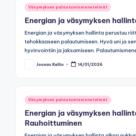
Posted
Väsymyksen palautumismenetelmät
in
Energian ja väsymyksen hallint
Energian ja väsymyksen hallinta perustuu riit
tehokkaaseen palautumiseen. Hyvä uni ja sen l
hyvinvointiin ja jaksamiseen. Palautumismene
Joonas Kallio
14/01/2026
Posted
by
Posted
Väsymyksen palautumismenetelmät
in
Energian ja väsymyksen hallin
Rauhoittuminen
Energian ja väsymyksen hallinta alkaa nukku