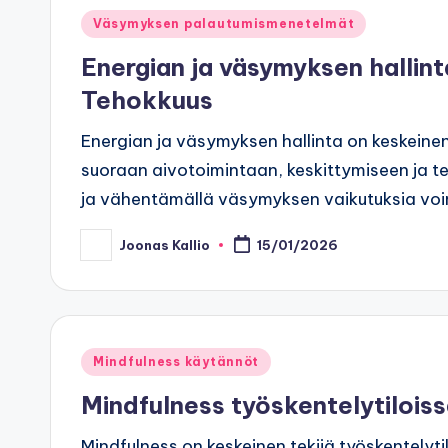
Posted
Väsymyksen palautumismenetelmät
in
Energian ja väsymyksen hallint
Tehokkuus
Energian ja väsymyksen hallinta on keskeinen 
suoraan aivotoimintaan, keskittymiseen ja t
ja vähentämällä väsymyksen vaikutuksia voim
Joonas Kallio
15/01/2026
Posted
by
Posted
Mindfulness käytännöt
in
Mindfulness työskentelytilois
Mindfulness on keskeinen tekijä työskentelytil