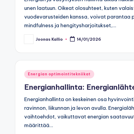
unen laatuun. Oikeat olosuhteet, kuten valai
vuodevarusteiden kanssa, voivat parantaa pa
mindfulness ja hengitysharjoitukset,…
Joonas Kallio
14/01/2026
Posted
by
Posted
Energian optimointitekniikat
in
Energianhallinta: Energianläht
Energianhallinta on keskeinen osa hyvinvoin
ravinnon, liikunnan ja levon avulla. Energialä
vaihtoehdot, vaikuttavat energian saatavuut
määrittää…