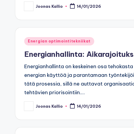
Joonas Kallio
14/01/2026
Posted
by
Posted
Energian optimointitekniikat
in
Energianhallinta: Aikarajoituk
Energianhallinta on keskeinen osa tehokast
energian käyttöä ja parantamaan työntekijöi
tätä prosessia, sillä ne auttavat organisaati
tehtävien priorisointiin.…
Joonas Kallio
14/01/2026
Posted
by