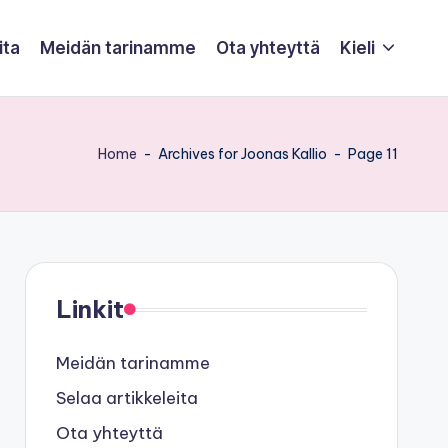
ita
Meidän tarinamme
Ota yhteyttä
Kieli
Home
-
Archives for Joonas Kallio
-
Page 11
Linkit
Meidän tarinamme
Selaa artikkeleita
Ota yhteyttä