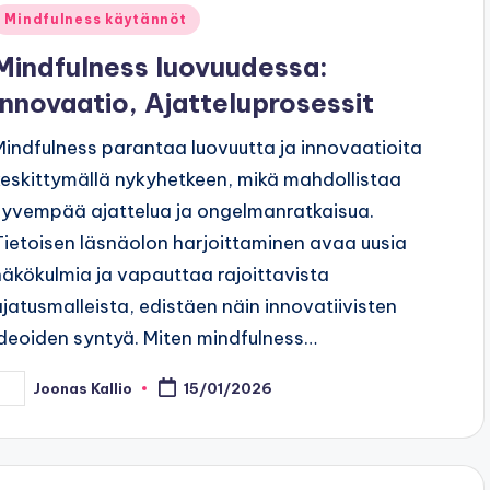
Posted
Mindfulness käytännöt
n
Mindfulness luovuudessa:
Innovaatio, Ajatteluprosessit
Mindfulness parantaa luovuutta ja innovaatioita
keskittymällä nykyhetkeen, mikä mahdollistaa
syvempää ajattelua ja ongelmanratkaisua.
Tietoisen läsnäolon harjoittaminen avaa uusia
näkökulmia ja vapauttaa rajoittavista
ajatusmalleista, edistäen näin innovatiivisten
ideoiden syntyä. Miten mindfulness…
Joonas Kallio
15/01/2026
osted
y