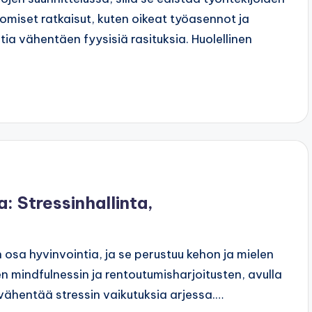
omiset ratkaisut, kuten oikeat työasennot ja
ia vähentäen fyysisiä rasituksia. Huolellinen
: Stressinhallinta,
 osa hyvinvointia, ja se perustuu kehon ja mielen
ten mindfulnessin ja rentoutumisharjoitusten, avulla
ähentää stressin vaikutuksia arjessa.…