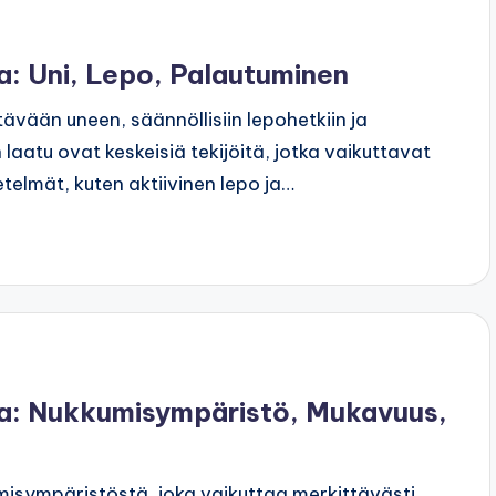
a: Uni, Lepo, Palautuminen
tävään uneen, säännöllisiin lepohetkiin ja
aatu ovat keskeisiä tekijöitä, jotka vaikuttavat
telmät, kuten aktiivinen lepo ja…
ta: Nukkumisympäristö, Mukavuus,
misympäristöstä, joka vaikuttaa merkittävästi