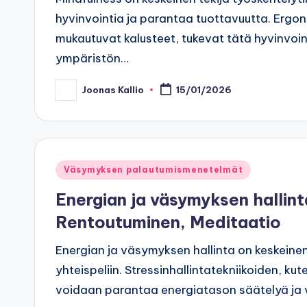
hyvinvointia ja parantaa tuottavuutta. Ergon
mukautuvat kalusteet, tukevat tätä hyvinvoint
ympäristön…
Joonas Kallio
15/01/2026
Posted
by
Posted
Väsymyksen palautumismenetelmät
in
Energian ja väsymyksen hallinta
Rentoutuminen, Meditaatio
Energian ja väsymyksen hallinta on keskeinen
yhteispeliin. Stressinhallintatekniikoiden, ku
voidaan parantaa energiatason säätelyä ja v