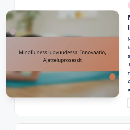
i
P
b