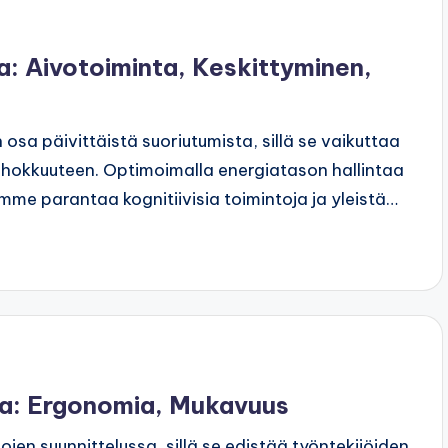
a: Aivotoiminta, Keskittyminen,
osa päivittäistä suoriutumista, sillä se vaikuttaa
ehokkuuteen. Optimoimalla energiatason hallintaa
me parantaa kognitiivisia toimintoja ja yleistä…
sa: Ergonomia, Mukavuus
ojen suunnittelussa, sillä se edistää työntekijöiden