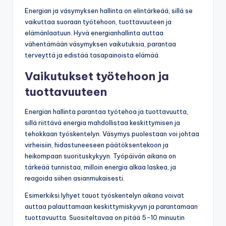
Energian ja väsymyksen hallinta on elintärkeää, sillä se
vaikuttaa suoraan työtehoon, tuottavuuteen ja
elämänlaatuun. Hyvä energianhallinta auttaa
vähentämään väsymyksen vaikutuksia, parantaa
terveyttä ja edistää tasapainoista elämää.
Vaikutukset työtehoon ja
tuottavuuteen
Energian hallinta parantaa työtehoa ja tuottavuutta,
sillä riittävä energia mahdollistaa keskittymisen ja
tehokkaan työskentelyn. Väsymys puolestaan voi johtaa
virheisiin, hidastuneeseen päätöksentekoon ja
heikompaan suorituskykyyn. Työpäivän aikana on
tärkeää tunnistaa, milloin energia alkaa laskea, ja
reagoida siihen asianmukaisesti.
Esimerkiksi lyhyet tauot työskentelyn aikana voivat
auttaa palauttamaan keskittymiskyvyn ja parantamaan
tuottavuutta. Suositeltavaa on pitää 5-10 minuutin