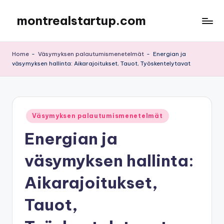
montrealstartup.com
Skip
to
content
Home
-
Väsymyksen palautumismenetelmät
-
Energian ja
väsymyksen hallinta: Aikarajoitukset, Tauot, Työskentelytavat
Posted
Väsymyksen palautumismenetelmät
in
Energian ja
väsymyksen hallinta:
Aikarajoitukset,
Tauot,