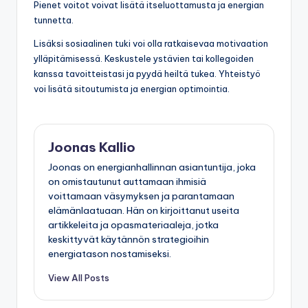
Pienet voitot voivat lisätä itseluottamusta ja energian
tunnetta.
Lisäksi sosiaalinen tuki voi olla ratkaisevaa motivaation
ylläpitämisessä. Keskustele ystävien tai kollegoiden
kanssa tavoitteistasi ja pyydä heiltä tukea. Yhteistyö
voi lisätä sitoutumista ja energian optimointia.
Joonas Kallio
Joonas on energianhallinnan asiantuntija, joka
on omistautunut auttamaan ihmisiä
voittamaan väsymyksen ja parantamaan
elämänlaatuaan. Hän on kirjoittanut useita
artikkeleita ja opasmateriaaleja, jotka
keskittyvät käytännön strategioihin
energiatason nostamiseksi.
View All Posts