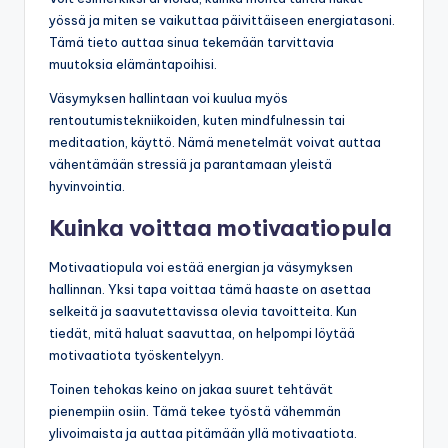
yössä ja miten se vaikuttaa päivittäiseen energiatasoni.
Tämä tieto auttaa sinua tekemään tarvittavia
muutoksia elämäntapoihisi.
Väsymyksen hallintaan voi kuulua myös
rentoutumistekniikoiden, kuten mindfulnessin tai
meditaation, käyttö. Nämä menetelmät voivat auttaa
vähentämään stressiä ja parantamaan yleistä
hyvinvointia.
Kuinka voittaa motivaatiopula
Motivaatiopula voi estää energian ja väsymyksen
hallinnan. Yksi tapa voittaa tämä haaste on asettaa
selkeitä ja saavutettavissa olevia tavoitteita. Kun
tiedät, mitä haluat saavuttaa, on helpompi löytää
motivaatiota työskentelyyn.
Toinen tehokas keino on jakaa suuret tehtävät
pienempiin osiin. Tämä tekee työstä vähemmän
ylivoimaista ja auttaa pitämään yllä motivaatiota.