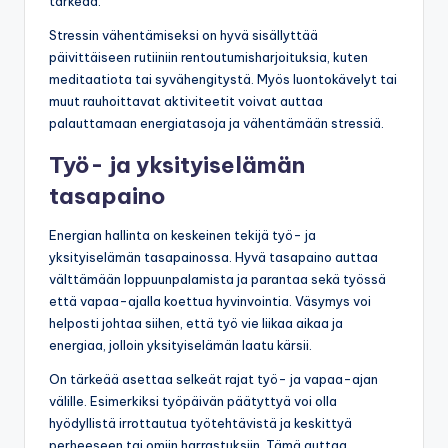
tärkeää.
Stressin vähentämiseksi on hyvä sisällyttää
päivittäiseen rutiiniin rentoutumisharjoituksia, kuten
meditaatiota tai syvähengitystä. Myös luontokävelyt tai
muut rauhoittavat aktiviteetit voivat auttaa
palauttamaan energiatasoja ja vähentämään stressiä.
Työ- ja yksityiselämän
tasapaino
Energian hallinta on keskeinen tekijä työ- ja
yksityiselämän tasapainossa. Hyvä tasapaino auttaa
välttämään loppuunpalamista ja parantaa sekä työssä
että vapaa-ajalla koettua hyvinvointia. Väsymys voi
helposti johtaa siihen, että työ vie liikaa aikaa ja
energiaa, jolloin yksityiselämän laatu kärsii.
On tärkeää asettaa selkeät rajat työ- ja vapaa-ajan
välille. Esimerkiksi työpäivän päätyttyä voi olla
hyödyllistä irrottautua työtehtävistä ja keskittyä
perheeseen tai omiin harrastuksiin. Tämä auttaa