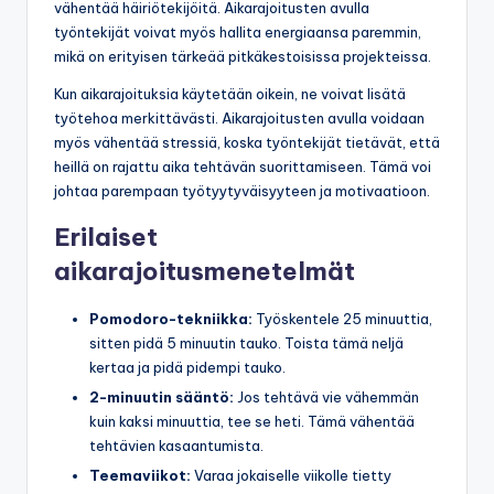
vähentää häiriötekijöitä. Aikarajoitusten avulla
työntekijät voivat myös hallita energiaansa paremmin,
mikä on erityisen tärkeää pitkäkestoisissa projekteissa.
Kun aikarajoituksia käytetään oikein, ne voivat lisätä
työtehoa merkittävästi. Aikarajoitusten avulla voidaan
myös vähentää stressiä, koska työntekijät tietävät, että
heillä on rajattu aika tehtävän suorittamiseen. Tämä voi
johtaa parempaan työtyytyväisyyteen ja motivaatioon.
Erilaiset
aikarajoitusmenetelmät
Pomodoro-tekniikka:
Työskentele 25 minuuttia,
sitten pidä 5 minuutin tauko. Toista tämä neljä
kertaa ja pidä pidempi tauko.
2-minuutin sääntö:
Jos tehtävä vie vähemmän
kuin kaksi minuuttia, tee se heti. Tämä vähentää
tehtävien kasaantumista.
Teemaviikot:
Varaa jokaiselle viikolle tietty