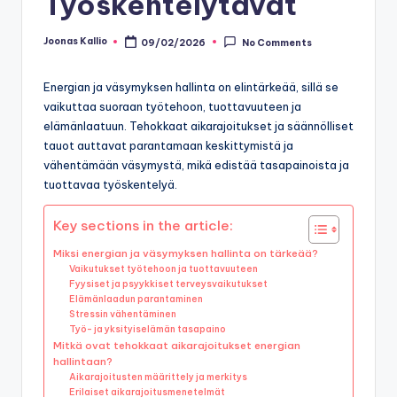
Työskentelytavat
Joonas Kallio
09/02/2026
No Comments
Posted
by
Energian ja väsymyksen hallinta on elintärkeää, sillä se
vaikuttaa suoraan työtehoon, tuottavuuteen ja
elämänlaatuun. Tehokkaat aikarajoitukset ja säännölliset
tauot auttavat parantamaan keskittymistä ja
vähentämään väsymystä, mikä edistää tasapainoista ja
tuottavaa työskentelyä.
Key sections in the article:
Miksi energian ja väsymyksen hallinta on tärkeää?
Vaikutukset työtehoon ja tuottavuuteen
Fyysiset ja psyykkiset terveysvaikutukset
Elämänlaadun parantaminen
Stressin vähentäminen
Työ- ja yksityiselämän tasapaino
Mitkä ovat tehokkaat aikarajoitukset energian
hallintaan?
Aikarajoitusten määrittely ja merkitys
Erilaiset aikarajoitusmenetelmät