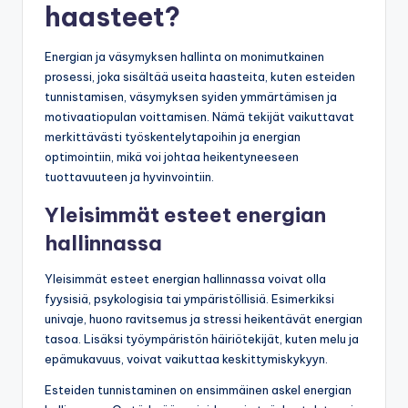
haasteet?
Energian ja väsymyksen hallinta on monimutkainen
prosessi, joka sisältää useita haasteita, kuten esteiden
tunnistamisen, väsymyksen syiden ymmärtämisen ja
motivaatiopulan voittamisen. Nämä tekijät vaikuttavat
merkittävästi työskentelytapoihin ja energian
optimointiin, mikä voi johtaa heikentyneeseen
tuottavuuteen ja hyvinvointiin.
Yleisimmät esteet energian
hallinnassa
Yleisimmät esteet energian hallinnassa voivat olla
fyysisiä, psykologisia tai ympäristöllisiä. Esimerkiksi
univaje, huono ravitsemus ja stressi heikentävät energian
tasoa. Lisäksi työympäristön häiriötekijät, kuten melu ja
epämukavuus, voivat vaikuttaa keskittymiskykyyn.
Esteiden tunnistaminen on ensimmäinen askel energian