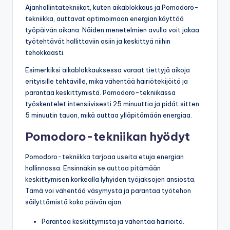
Ajanhallintatekniikat, kuten aikablokkaus ja Pomodoro-
tekniikka, auttavat optimoimaan energian käyttöä
työpäivän aikana. Näiden menetelmien avulla voit jakaa
työtehtävät hallittaviin osiin ja keskittyä niihin
tehokkaasti.
Esimerkiksi aikablokkauksessa varaat tiettyjä aikoja
erityisille tehtäville, mikä vähentää häiriötekijöitä ja
parantaa keskittymistä. Pomodoro-tekniikassa
työskentelet intensiivisesti 25 minuuttia ja pidät sitten
5 minuutin tauon, mikä auttaa ylläpitämään energiaa.
Pomodoro-tekniikan hyödyt
Pomodoro-tekniikka tarjoaa useita etuja energian
hallinnassa. Ensinnäkin se auttaa pitämään
keskittymisen korkealla lyhyiden työjaksojen ansiosta.
Tämä voi vähentää väsymystä ja parantaa työtehon
säilyttämistä koko päivän ajan.
Parantaa keskittymistä ja vähentää häiriöitä.