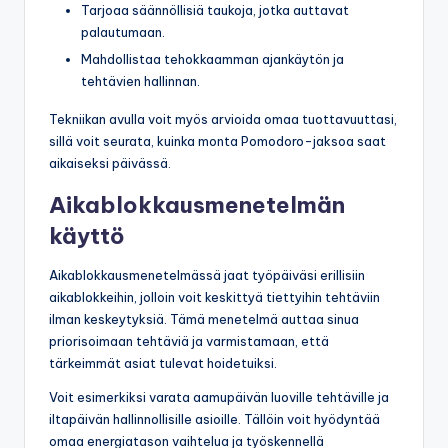
Tarjoaa säännöllisiä taukoja, jotka auttavat
palautumaan.
Mahdollistaa tehokkaamman ajankäytön ja
tehtävien hallinnan.
Tekniikan avulla voit myös arvioida omaa tuottavuuttasi,
sillä voit seurata, kuinka monta Pomodoro-jaksoa saat
aikaiseksi päivässä.
Aikablokkausmenetelmän
käyttö
Aikablokkausmenetelmässä jaat työpäiväsi erillisiin
aikablokkeihin, jolloin voit keskittyä tiettyihin tehtäviin
ilman keskeytyksiä. Tämä menetelmä auttaa sinua
priorisoimaan tehtäviä ja varmistamaan, että
tärkeimmät asiat tulevat hoidetuiksi.
Voit esimerkiksi varata aamupäivän luoville tehtäville ja
iltapäivän hallinnollisille asioille. Tällöin voit hyödyntää
omaa energiatason vaihtelua ja työskennellä