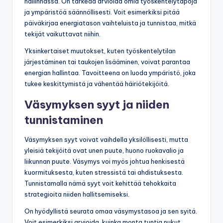
hallinnassa. On tärkeää arvioida omia työskentelytapoja
ja ympäristöä säännöllisesti. Voit esimerkiksi pitää
päiväkirjaa energiatason vaihteluista ja tunnistaa, mitkä
tekijät vaikuttavat niihin.
Yksinkertaiset muutokset, kuten työskentelytilan
järjestäminen tai taukojen lisääminen, voivat parantaa
energian hallintaa. Tavoitteena on luoda ympäristö, joka
tukee keskittymistä ja vähentää häiriötekijöitä.
Väsymyksen syyt ja niiden
tunnistaminen
Väsymyksen syyt voivat vaihdella yksilöllisesti, mutta
yleisiä tekijöitä ovat unen puute, huono ruokavalio ja
liikunnan puute. Väsymys voi myös johtua henkisestä
kuormituksesta, kuten stressistä tai ahdistuksesta.
Tunnistamalla nämä syyt voit kehittää tehokkaita
strategioita niiden hallitsemiseksi.
On hyödyllistä seurata omaa väsymystasoa ja sen syitä.
Voit esimerkiksi arvioida, kuinka monta tuntia nukut