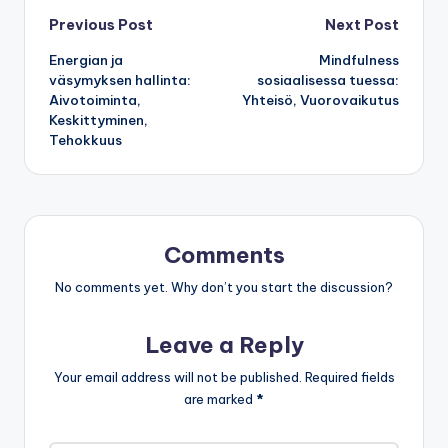
Post
Previous Post
Next Post
Energian ja
Mindfulness
navigation
väsymyksen hallinta:
sosiaalisessa tuessa:
Aivotoiminta,
Yhteisö, Vuorovaikutus
Keskittyminen,
Tehokkuus
Comments
No comments yet. Why don’t you start the discussion?
Leave a Reply
Your email address will not be published.
Required fields
are marked
*