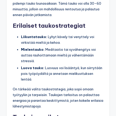
pidempi tauko lounasaikaan. Tämä tauko voi olla 30-60
minuuttia, jolloin on mahdollisuus rentoutua ja palautua
ennen päivän jatkamista.
Erilaiset taukostrategiat
Liikuntatauko:
Lyhyt kävely tai venyttely voi
virkistää mieltä ja kehoa.
Mielentauko:
Meditaatio tai syvähengitys voi
auttaa rauhoittamaan mieltä ja vähentämään
stressiä.
Luova tauko:
Luovuus voi lisääntyä, kun siirrytään
pois työpöydältä ja annetaan mielikuvituksen
lentää.
On tärkeää valita taukostrategia, joka sopii omaan
työtyyliin ja tarpeisiin. Taukojen tarkoitus on palauttaa
energiaa ja parantaa keskittymistä, joten kokeile erilaisia
lähestymistapoja.