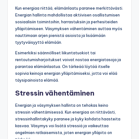
Kun energiaa riittää, elämänlaatu paranee merkittävästi.
Energian hallinta mahdollistaa aktiivisen osallistumisen
sosiaalisiin toimintoihin, harrastuksiin ja perhesiteiden
ylläpitämiseen. Väsymyksen vähentäminen auttaa myös
nauttimaan arjen pienistä asioista ja lisäämään
tyytyväisyyttä elämään.
Esimerkiksi säännölliset liikuntatuokiot tai
rentoutumisharjoitukset voivat nostaa energiatasoja ja
parantaa elämänlaatua. On tärkeää löytää itselle
sopivia keinoja energian ylläpitämiseksi, jotta voi elää
täysipainoista elämää.
Stressin vähentäminen
Energian ja väsymyksen hallinta on tehokas keino
stressin vähentämisessä. Kun energiaa on riittävästi,
stressinhallintakyky paranee ja kyky kohdata haasteita
kasvaa. Väsymys voi lisätä stressiä ja vaikeuttaa
ongelmien ratkaisemista, joten energian ylläpito on