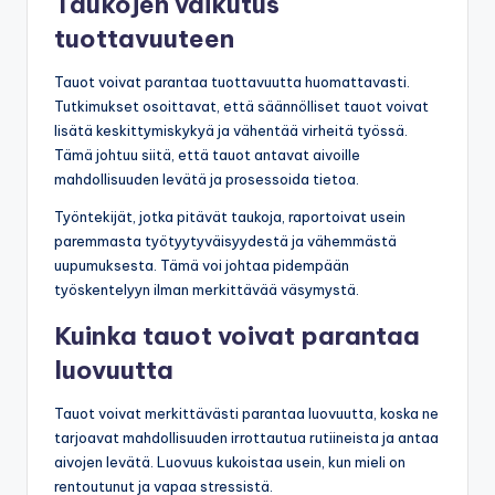
Taukojen vaikutus
tuottavuuteen
Tauot voivat parantaa tuottavuutta huomattavasti.
Tutkimukset osoittavat, että säännölliset tauot voivat
lisätä keskittymiskykyä ja vähentää virheitä työssä.
Tämä johtuu siitä, että tauot antavat aivoille
mahdollisuuden levätä ja prosessoida tietoa.
Työntekijät, jotka pitävät taukoja, raportoivat usein
paremmasta työtyytyväisyydestä ja vähemmästä
uupumuksesta. Tämä voi johtaa pidempään
työskentelyyn ilman merkittävää väsymystä.
Kuinka tauot voivat parantaa
luovuutta
Tauot voivat merkittävästi parantaa luovuutta, koska ne
tarjoavat mahdollisuuden irrottautua rutiineista ja antaa
aivojen levätä. Luovuus kukoistaa usein, kun mieli on
rentoutunut ja vapaa stressistä.