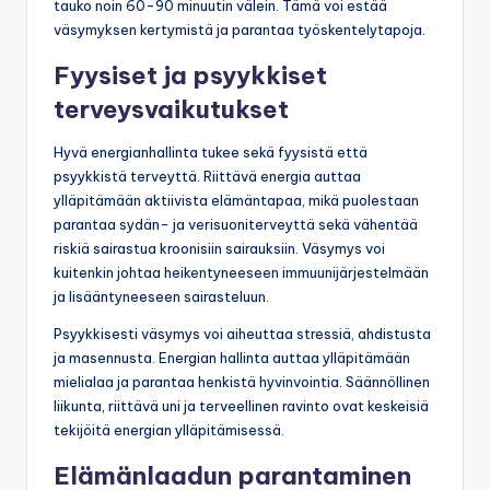
tauko noin 60-90 minuutin välein. Tämä voi estää
väsymyksen kertymistä ja parantaa työskentelytapoja.
Fyysiset ja psyykkiset
terveysvaikutukset
Hyvä energianhallinta tukee sekä fyysistä että
psyykkistä terveyttä. Riittävä energia auttaa
ylläpitämään aktiivista elämäntapaa, mikä puolestaan
parantaa sydän- ja verisuoniterveyttä sekä vähentää
riskiä sairastua kroonisiin sairauksiin. Väsymys voi
kuitenkin johtaa heikentyneeseen immuunijärjestelmään
ja lisääntyneeseen sairasteluun.
Psyykkisesti väsymys voi aiheuttaa stressiä, ahdistusta
ja masennusta. Energian hallinta auttaa ylläpitämään
mielialaa ja parantaa henkistä hyvinvointia. Säännöllinen
liikunta, riittävä uni ja terveellinen ravinto ovat keskeisiä
tekijöitä energian ylläpitämisessä.
Elämänlaadun parantaminen