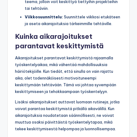
teema, jolloin voit keskittyä tiettyihin projekteihin
tai tehtäviin.
Viikkosuunnittelu:
Suunnittele viikkosi etukäteen
ja aseta aikarajoituksia tärkeimmille tehtäville.
Kuinka aikarajoitukset
parantavat keskittymistä
Aikarajoitukset parantavat keskittymistä rajaamalla
työskentelyaikaa, mikä vähentää mahdollisuuksia
häiriötekijöille. Kun tiedät, että sinulla on vain rajattu
aika, olet todennäköisesti motivoituneempi
keskittymään tehtävään. Tämä voi johtaa syvempään
keskittymiseen ja tehokkaampaan työskentelyyn.
Lisäksi aikarajoitukset auttavat luomaan rutiineja, jotka
voivat parantaa keskittymistä pitkällä aikavälillä. Kun
aikarajoituksia noudatetaan säännöllisesti, ne voivat
muuttua osaksi päivittäistä työskentelytapaa, mikä
tekee keskittymisestä helpompaa ja luonnollisempaa.