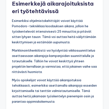
Esimerkkejä aikarajoituksista
eri työtehtävissä
Esimerkiksi ohjelmistokehittäjät voivat käyttää
Pomodoro-tekniikkaa koodauksen aikana, jolloin he
työskentelevät intensiivisesti 25 minuuttia ja pitävät
sitten lyhyen tauon. Tämä voi auttaa heitä säilyttämään
keskittymisen ja estämään uupumusta.
Markkinointihenkilöstö voi hyödyntää viikkosuunnittelua
asettaessaan aikarajoja kampanjoiden suunnittelulle ja
toteutukselle. Tällöin he voivat keskittyä yhteen
projektiin kerrallaan ja varmistaa, että jokainen vaihe saa
riittävästi huomiota.
Myös opiskelijat voivat käyttää aikarajoituksia
tehokkaasti, esimerkiksi asettamalla aikarajoja esseiden
kirjoittamiselle tai tenttiin valmistautumiselle. Tämä
auttaa heitä jakamaan työskentelyn pienempiin osiin ja
parantaa oppimiskokemusta.