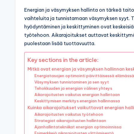
Energian ja väsymyksen hallinta on tärkeä tait
vaihteluita ja tunnistamaan väsymyksen syyt. 
hyödyntäminen ja keskittyminen ovat keskeisiä t
työtehoon. Aikarajoitukset auttavat keskitty
puolestaan lisää tuottavuutta.
Key sections in the article:
Mitkä ovat energian ja väsymyksen hallinnan kes
Energiatasojen optimointi päivittäisessä elämässä
Väsymyksen tunnistaminen ja sen syyt
Tehokkuuden ja energian välinen yhteys
Aikarajoitusten vaikutus energian hallintaan
Keskittymisen merkitys energian hallinnassa
Kuinka aikarajoitukset vaikuttavat energian hal
Aikarajoitusten vaikutus työtehoon
Strategiat aikarajoitusten hallintaan
Ajanhallintatekniikat energian optimoinnissa
Esimerkkejä aikarajoitusten ylittämisestä