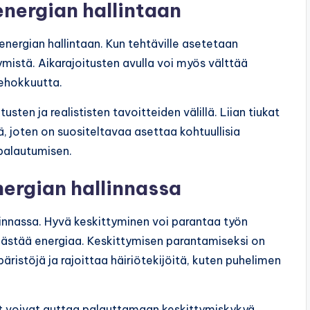
energian hallintaan
energian hallintaan. Kun tehtäville asetetaan
tymistä. Aikarajoitusten avulla voi myös välttää
tehokkuutta.
sten ja realististen tavoitteiden välillä. Liian tiukat
ä, joten on suositeltavaa asettaa kohtuullisia
 palautumisen.
ergian hallinnassa
linnassa. Hyvä keskittyminen voi parantaa työn
säästää energiaa. Keskittymisen parantamiseksi on
ristöjä ja rajoittaa häiriötekijöitä, kuten puhelimen
ot voivat auttaa palauttamaan keskittymiskykyä.