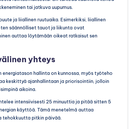
ikkeneminen tai jatkuva uupumus.
te ja liiallinen ruutuaika. Esimerkiksi, liiallinen
en säännölliset tauot ja liikunta ovat
en auttaa löytämään oikeat ratkaisut sen
välinen yhteys
un energiatason hallinta on kunnossa, myös työteho
eskittyä ajanhallintaan ja priorisointiin, jolloin
simpinä aikoina.
elee intensiivisesti 25 minuuttia ja pitää sitten 5
 energian käyttöä. Tämä menetelmä auttaa
 tehokkuutta pitkin päivää.