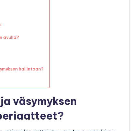
i
n avulla?
symyksen hallintaan?
 ja väsymyksen
periaatteet?