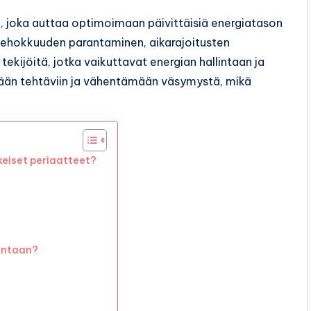
o, joka auttaa optimoimaan päivittäisiä energiatason
Tehokkuuden parantaminen, aikarajoitusten
ekijöitä, jotka vaikuttavat energian hallintaan ja
mään tehtäviin ja vähentämään väsymystä, mikä
keiset periaatteet?
lintaan?