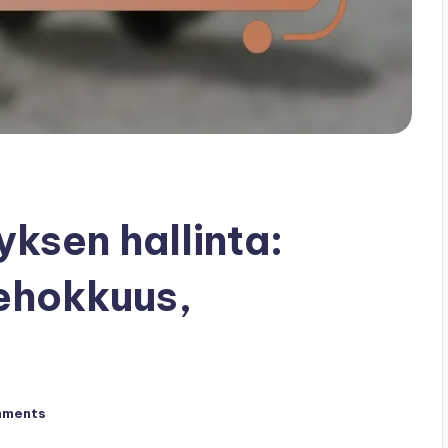
ksen hallinta:
Tehokkuus,
mments