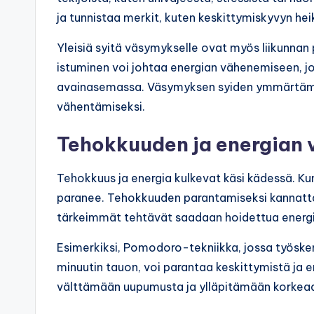
ja tunnistaa merkit, kuten keskittymiskyvyn he
Yleisiä syitä väsymykselle ovat myös liikunnan puu
istuminen voi johtaa energian vähenemiseen, jot
avainasemassa. Väsymyksen syiden ymmärtämin
vähentämiseksi.
Tehokkuuden ja energian 
Tehokkuus ja energia kulkevat käsi kädessä. K
paranee. Tehokkuuden parantamiseksi kannattaa k
tärkeimmät tehtävät saadaan hoidettua energi
Esimerkiksi, Pomodoro-tekniikka, jossa työskent
minuutin tauon, voi parantaa keskittymistä ja
välttämään uupumusta ja ylläpitämään korkeaa