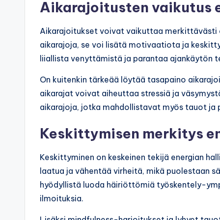
Aikarajoitusten vaikutus 
Aikarajoitukset voivat vaikuttaa merkittävästi 
aikarajoja, se voi lisätä motivaatiota ja keskit
liiallista venyttämistä ja parantaa ajankäytön 
On kuitenkin tärkeää löytää tasapaino aikarajoitu
aikarajat voivat aiheuttaa stressiä ja väsymyst
aikarajoja, jotka mahdollistavat myös tauot ja
Keskittymisen merkitys en
Keskittyminen on keskeinen tekijä energian hal
laatua ja vähentää virheitä, mikä puolestaan 
hyödyllistä luoda häiriöttömiä työskentely-ympä
ilmoituksia.
Lisäksi mindfulness-harjoitukset ja lyhyet tau