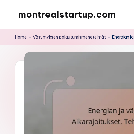
montrealstartup.com
Skip
to
content
Home
-
Väsymyksen palautumismenetelmät
-
Energian j