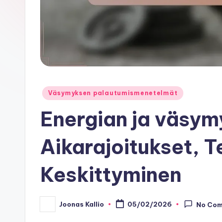
Posted
Väsymyksen palautumismenetelmät
in
Energian ja väsymy
Aikarajoitukset, 
Keskittyminen
Joonas Kallio
05/02/2026
No Co
Posted
by