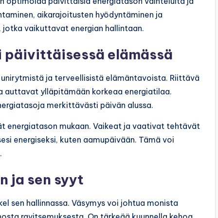
 optimoida päivittäisiä energiatason vaihteluita ja
taminen, aikarajoitusten hyödyntäminen ja
 jotka vaikuttavat energian hallintaan.
i päivittäisessä elämässä
unirytmistä ja terveellisistä elämäntavoista. Riittävä
nta auttavat ylläpitämään korkeaa energiatilaa.
ergiatasoja merkittävästi päivän alussa.
vät energiatason mukaan. Vaikeat ja vaativat tehtävät
itsesi energiseksi, kuten aamupäivään. Tämä voi
.
 ja sen syyt
l sen hallinnassa. Väsymys voi johtua monista
uonosta ravitsemuksesta. On tärkeää kuunnella kehoa