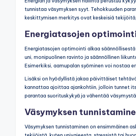
Energian ja väsymyksen hallinta perustuu kykyyn
tunnistaa väsymyksen syyt. Tehokkuuden paran
keskittymisen merkitys ovat keskeisiä tekijöitä,
Energiatasojen optimoint
Energiatasojen optimointi alkaa säännöllisestä 
uni, monipuolinen ravinto ja säännöllinen liiku
Esimerkiksi, aamupalan syöminen voi nostaa en
Lisäksi on hyödyllistä jakaa päivittäiset tehtä
kannattaa ajoittaa ajankohtiin, jolloin tunnet 
parantaa suorituskykyä ja vähentää väsymystä
Väsymyksen tunnistaminen
Väsymyksen tunnistaminen on ensimmäinen aske
tekijöistä, kuten univajeesta, stressistä tai h