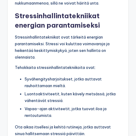
nukkumaanmenoa, sillä ne voivat häiritä unta.
Stressinhallintatekniikat
energian parantamiseksi
Stressinhallintatekniikat ovat tärkeitä energian
parantamiseksi. Stressi voi kuluttaa voimavaroja ja
heikentää keskittymiskykyä, joten sen hallinta on
olennaista.
Tehokkaita stressinhallintatekniikoita ovat:
Syvähengitysharjoitukset, jotka auttavat
rauhoittamaan mieltä.
Luontoaktiviteetit, kuten kävely metsässä, jotka
vähentävät stressiä.
Vapaa-ajan aktiviteetit, jotka tuovat iloa ja
rentoutumista.
Ota aikaa itsellesi ja kehitä rutiineja, jotka auttavat
sinua hallitsemaan stressiä päivittäin.