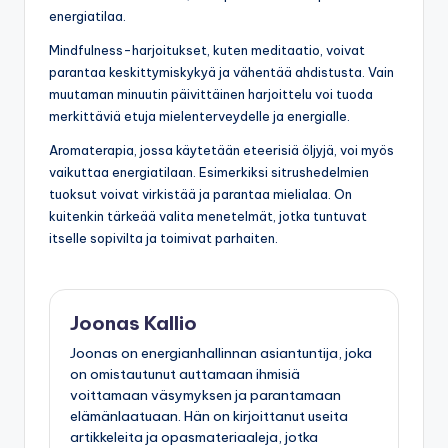
energiatilaa.
Mindfulness-harjoitukset, kuten meditaatio, voivat
parantaa keskittymiskykyä ja vähentää ahdistusta. Vain
muutaman minuutin päivittäinen harjoittelu voi tuoda
merkittäviä etuja mielenterveydelle ja energialle.
Aromaterapia, jossa käytetään eteerisiä öljyjä, voi myös
vaikuttaa energiatilaan. Esimerkiksi sitrushedelmien
tuoksut voivat virkistää ja parantaa mielialaa. On
kuitenkin tärkeää valita menetelmät, jotka tuntuvat
itselle sopivilta ja toimivat parhaiten.
Joonas Kallio
Joonas on energianhallinnan asiantuntija, joka
on omistautunut auttamaan ihmisiä
voittamaan väsymyksen ja parantamaan
elämänlaatuaan. Hän on kirjoittanut useita
artikkeleita ja opasmateriaaleja, jotka