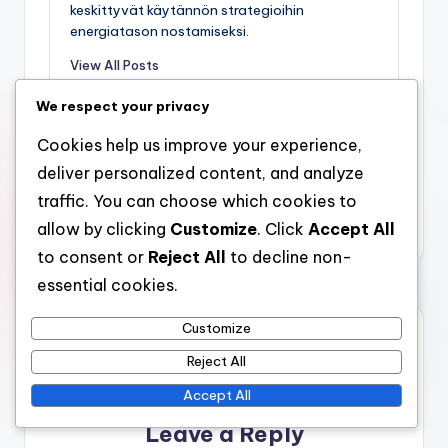
keskittyvät käytännön strategioihin
energiatason nostamiseksi.
View All Posts
We respect your privacy
Post
Previous Post
Next Post
Cookies help us improve your experience,
Energian ja
Energianhallinta:
navigation
deliver personalized content, and analyze
väsymyksen hallinta:
Liikunta, Hengitys,
traffic. You can choose which cookies to
Työskentelytilat,
Rentoutuminen
allow by clicking
Customize
. Click
Accept All
Ergonomia, Mukavuus
to consent or
Reject All
to decline non-
essential cookies.
Customize
Comments
Reject All
No comments yet. Why don’t you start the discussion?
Accept All
Leave a Reply