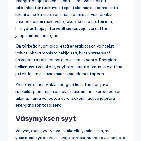
energiatasoja päivän aikana. Tämä voi sisältää
oikeanlaisten ruokavalintojen tekemistä, säännöllistä
liikuntaa sekä riittävän unen saamista. Esimerkiksi
tasapainoinen ruokavalio, joka sisältää proteiineja,
hiilihydraatteja ja terveellisiä rasvoja, voi auttaa
ylläpitämään energiaa.
On tärkeää huomioida, että energiatason vaihtelut
voivat johtua monista tekijöistä, kuten stressistä,
univajeesta tai huonosta ravitsemuksesta. Energian
hallinnassa voi olla hyödyllistä seurata omaa vireystilaa
ja tehdä tarvittavia muutoksia elämäntapaan.
Yksi käytännön vinkki energian hallintaan on jakaa
ruokailut pienempiin annoksiin useamman kerran päivän
aikana. Tämä voi estää verensokerin laskua ja pitää
energiatason tasaisena.
Väsymyksen syyt
Väsymyksen syyt voivat vaihdella yksilöittäin, mutta
yleisimpiä syitä ovat univaje, stressi, huono ravitsemus ja