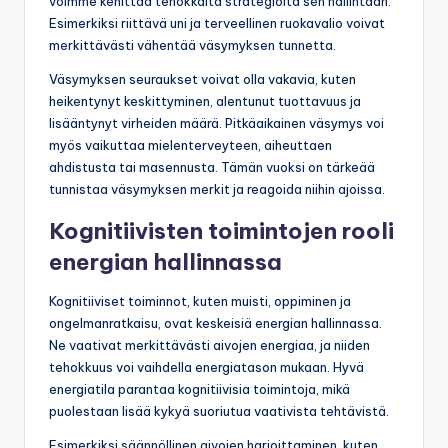
voimme kehittää tehokkaita strategioita sen hallintaan.
Esimerkiksi riittävä uni ja terveellinen ruokavalio voivat
merkittävästi vähentää väsymyksen tunnetta.
Väsymyksen seuraukset voivat olla vakavia, kuten
heikentynyt keskittyminen, alentunut tuottavuus ja
lisääntynyt virheiden määrä. Pitkäaikainen väsymys voi
myös vaikuttaa mielenterveyteen, aiheuttaen
ahdistusta tai masennusta. Tämän vuoksi on tärkeää
tunnistaa väsymyksen merkit ja reagoida niihin ajoissa.
Kognitiivisten toimintojen rooli
energian hallinnassa
Kognitiiviset toiminnot, kuten muisti, oppiminen ja
ongelmanratkaisu, ovat keskeisiä energian hallinnassa.
Ne vaativat merkittävästi aivojen energiaa, ja niiden
tehokkuus voi vaihdella energiatason mukaan. Hyvä
energiatila parantaa kognitiivisia toimintoja, mikä
puolestaan lisää kykyä suoriutua vaativista tehtävistä.
Esimerkiksi säännöllinen aivojen harjoittaminen, kuten