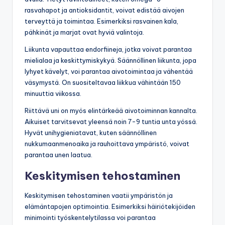
rasvahapot ja antioksidantit, voivat edistää aivojen
terveyttä ja toimintaa. Esimerkiksi rasvainen kala,
pähkinät ja marjat ovat hyviä valintoja.
Liikunta vapauttaa endorfiineja, jotka voivat parantaa
mielialaa ja keskittymiskykyä. Säännöllinen liikunta, jopa
lyhyet kävelyt, voi parantaa aivotoimintaa ja vähentää
väsymystä. On suositeltavaa liikkua vähintään 150
minuuttia viikossa.
Riittävä uni on myös elintärkeää aivotoiminnan kannalta.
Aikuiset tarvitsevat yleensä noin 7-9 tuntia unta yössä.
Hyvät unihygieniatavat, kuten säännöllinen
nukkumaanmenoaika ja rauhoittava ympäristö, voivat
parantaa unen laatua.
Keskitymisen tehostaminen
Keskitymisen tehostaminen vaatii ympäristön ja
elämäntapojen optimointia. Esimerkiksi häiriötekijöiden
minimointi työskentelytilassa voi parantaa