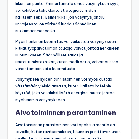
liikunnan puute. Ymmärtämällä omat väsymyksen syyt,
voi kehittää tehokkaita strategioita niiden
hallitsemiseksi. Esimerkiksi, jos väsymys johtuu
univajeesta, on tärkeää luoda säännöllinen
nukkumaanmenoaika.
Myös henkinen kuormitus voi vaikuttaa väsymykseen.
Pitkät työpäivät ilman taukoja voivat johtaa henkiseen
uupumukseen. Säännölliset tauot ja
rentoutumistekniikat, kuten meditaatio, voivat auttaa
vähentämään tätä kuormitusta.
Väsymyksen syiden tunnistaminen voi myös auttaa
välttämään yleisiä ansaita, kuten liiallista kofeiinin
käyttöä, joka voi aluksi lisätä energiaa, mutta johtaa
myöhemmin väsymykseen.
Aivotoiminnan parantaminen
Aivotoiminnan parantaminen voi tapahtua monilla eri
tavoilla, kuten ravitsemuksen, liikunnan ja riittävän unen
avulla. Tietyt ravintoaineet, kuten omega-3-