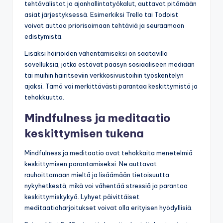
tehtävälistat ja ajanhallintatyökalut, auttavat pitämään
asiat järjestyksessä. Esimerkiksi Trello tai Todoist
voivat auttaa priorisoimaan tehtäviä ja seuraamaan
edistymistä.
Lisäksi häiriöiden vähentämiseksi on saatavilla
sovelluksia, jotka estävät pääsyn sosiaaliseen mediaan
tai muihin häiritseviin verkkosivustoihin työskentelyn
ajaksi. Tämä voi merkittävästi parantaa keskittymistä ja
tehokkuutta.
Mindfulness ja meditaatio
keskittymisen tukena
Mindfulness ja meditaatio ovat tehokkaita menetelmiä
keskittymisen parantamiseksi. Ne auttavat
rauhoittamaan mieltä ja lisäämään tietoisuutta
nykyhetkestä, mikä voi vähentää stressiä ja parantaa
keskittymiskykyä. Lyhyet päivittäiset
meditaatioharjoitukset voivat olla erityisen hyödyllisiä.