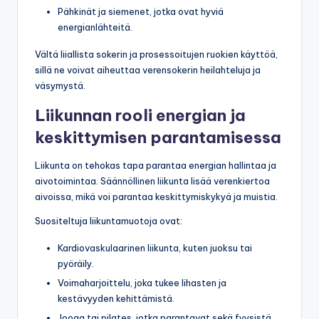
Pähkinät ja siemenet, jotka ovat hyviä
energianlähteitä.
Vältä liiallista sokerin ja prosessoitujen ruokien käyttöä,
sillä ne voivat aiheuttaa verensokerin heilahteluja ja
väsymystä.
Liikunnan rooli energian ja
keskittymisen parantamisessa
Liikunta on tehokas tapa parantaa energian hallintaa ja
aivotoimintaa. Säännöllinen liikunta lisää verenkiertoa
aivoissa, mikä voi parantaa keskittymiskykyä ja muistia.
Suositeltuja liikuntamuotoja ovat:
Kardiovaskulaarinen liikunta, kuten juoksu tai
pyöräily.
Voimaharjoittelu, joka tukee lihasten ja
kestävyyden kehittämistä.
Jooga tai pilates, jotka parantavat sekä fyysistä