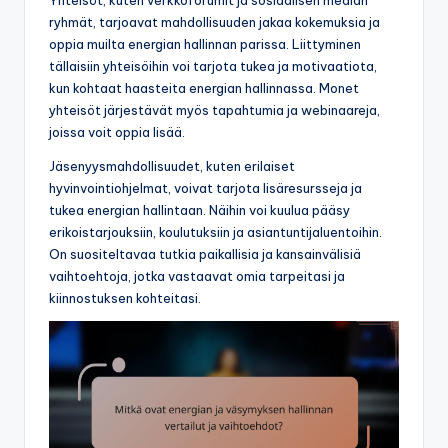
Yhteisöt, kuten verkkoforumit ja sosiaalisen median
ryhmät, tarjoavat mahdollisuuden jakaa kokemuksia ja
oppia muilta energian hallinnan parissa. Liittyminen
tällaisiin yhteisöihin voi tarjota tukea ja motivaatiota,
kun kohtaat haasteita energian hallinnassa. Monet
yhteisöt järjestävät myös tapahtumia ja webinaareja,
joissa voit oppia lisää.
Jäsenyysmahdollisuudet, kuten erilaiset
hyvinvointiohjelmat, voivat tarjota lisäresursseja ja
tukea energian hallintaan. Näihin voi kuulua pääsy
erikoistarjouksiin, koulutuksiin ja asiantuntijaluentoihin.
On suositeltavaa tutkia paikallisia ja kansainvälisiä
vaihtoehtoja, jotka vastaavat omia tarpeitasi ja
kiinnostuksen kohteitasi.