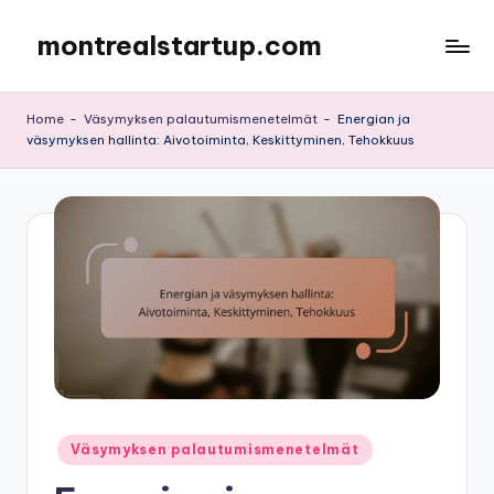
montrealstartup.com
Skip
to
content
Home
-
Väsymyksen palautumismenetelmät
-
Energian ja
väsymyksen hallinta: Aivotoiminta, Keskittyminen, Tehokkuus
Posted
Väsymyksen palautumismenetelmät
in