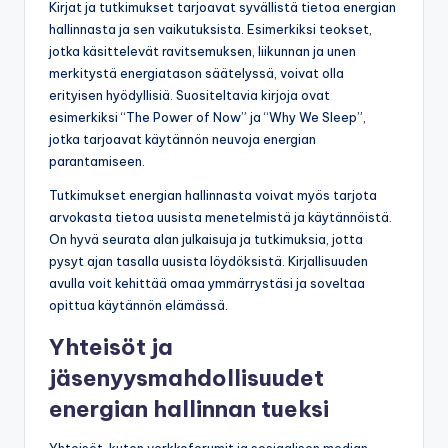
Kirjat ja tutkimukset tarjoavat syvällistä tietoa energian
hallinnasta ja sen vaikutuksista. Esimerkiksi teokset,
jotka käsittelevät ravitsemuksen, liikunnan ja unen
merkitystä energiatason säätelyssä, voivat olla
erityisen hyödyllisiä. Suositeltavia kirjoja ovat
esimerkiksi “The Power of Now” ja “Why We Sleep”,
jotka tarjoavat käytännön neuvoja energian
parantamiseen.
Tutkimukset energian hallinnasta voivat myös tarjota
arvokasta tietoa uusista menetelmistä ja käytännöistä.
On hyvä seurata alan julkaisuja ja tutkimuksia, jotta
pysyt ajan tasalla uusista löydöksistä. Kirjallisuuden
avulla voit kehittää omaa ymmärrystäsi ja soveltaa
opittua käytännön elämässä.
Yhteisöt ja
jäsenyysmahdollisuudet
energian hallinnan tueksi