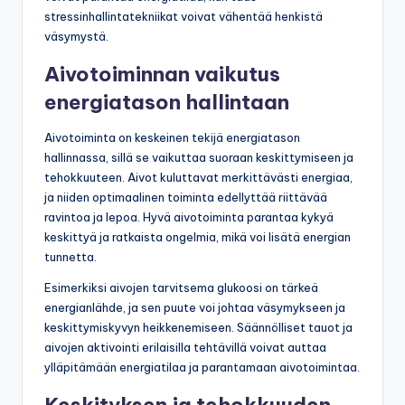
stressinhallintatekniikat voivat vähentää henkistä
väsymystä.
Aivotoiminnan vaikutus
energiatason hallintaan
Aivotoiminta on keskeinen tekijä energiatason
hallinnassa, sillä se vaikuttaa suoraan keskittymiseen ja
tehokkuuteen. Aivot kuluttavat merkittävästi energiaa,
ja niiden optimaalinen toiminta edellyttää riittävää
ravintoa ja lepoa. Hyvä aivotoiminta parantaa kykyä
keskittyä ja ratkaista ongelmia, mikä voi lisätä energian
tunnetta.
Esimerkiksi aivojen tarvitsema glukoosi on tärkeä
energianlähde, ja sen puute voi johtaa väsymykseen ja
keskittymiskyvyn heikkenemiseen. Säännölliset tauot ja
aivojen aktivointi erilaisilla tehtävillä voivat auttaa
ylläpitämään energiatilaa ja parantamaan aivotoimintaa.