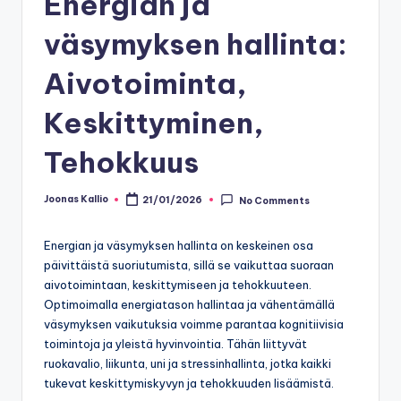
Energian ja
väsymyksen hallinta:
Aivotoiminta,
Keskittyminen,
Tehokkuus
Joonas Kallio
21/01/2026
No Comments
Posted
by
Energian ja väsymyksen hallinta on keskeinen osa
päivittäistä suoriutumista, sillä se vaikuttaa suoraan
aivotoimintaan, keskittymiseen ja tehokkuuteen.
Optimoimalla energiatason hallintaa ja vähentämällä
väsymyksen vaikutuksia voimme parantaa kognitiivisia
toimintoja ja yleistä hyvinvointia. Tähän liittyvät
ruokavalio, liikunta, uni ja stressinhallinta, jotka kaikki
tukevat keskittymiskyvyn ja tehokkuuden lisäämistä.