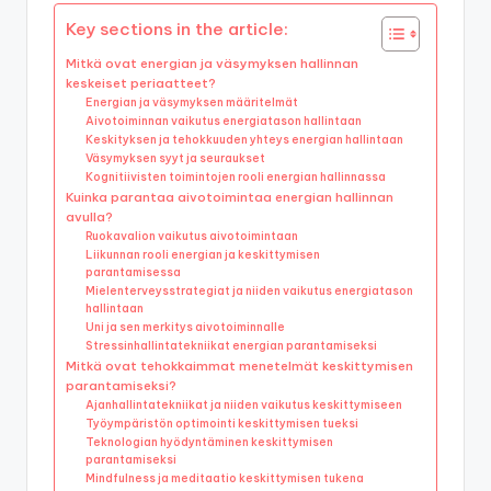
Key sections in the article:
Mitkä ovat energian ja väsymyksen hallinnan
keskeiset periaatteet?
Energian ja väsymyksen määritelmät
Aivotoiminnan vaikutus energiatason hallintaan
Keskityksen ja tehokkuuden yhteys energian hallintaan
Väsymyksen syyt ja seuraukset
Kognitiivisten toimintojen rooli energian hallinnassa
Kuinka parantaa aivotoimintaa energian hallinnan
avulla?
Ruokavalion vaikutus aivotoimintaan
Liikunnan rooli energian ja keskittymisen
parantamisessa
Mielenterveysstrategiat ja niiden vaikutus energiatason
hallintaan
Uni ja sen merkitys aivotoiminnalle
Stressinhallintatekniikat energian parantamiseksi
Mitkä ovat tehokkaimmat menetelmät keskittymisen
parantamiseksi?
Ajanhallintatekniikat ja niiden vaikutus keskittymiseen
Työympäristön optimointi keskittymisen tueksi
Teknologian hyödyntäminen keskittymisen
parantamiseksi
Mindfulness ja meditaatio keskittymisen tukena