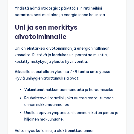
Yhdistä nämä strategiat päivittäisiin rutiineihisi
parantaaksesi mielialaa ja energiatason hallintaa.
Uni ja sen merkitys
aivotoiminnalle
Uni on elintärkeä aivotoiminnan ja energian hallinnan
kannalta. Riittävä ja laadukas uni parantaa muistia,
keskittymiskykyä ja yleistä hyvinvointia.
Aikuisille suositellaan yleensä 7-9 tuntia unta yössä.
Hyviä unihygieniatottumuksia ovat:
Vakiintunut nukkumaanmenoaika ja heräämisaika.
Rauhoittava iltarutiini, joka auttaa rentoutumaan
ennen nukkumaanmenoa.
Unelle sopivan ympäristön luominen, kuten pimeä ja
hiljainen makuuhuone.
Vältä myös kofeiinia ja elektroniikkaa ennen