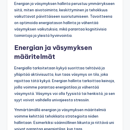
Energian ja väsymyksen hallinta perustuu ymmärrykseen
siitä, miten aivotoiminta, keskittyminen ja tehokkuus
vaikuttavat päivittäiseen suoriutumiseen. Tavoitteena
on optimoida energiatason hallinta ja vähentää
väsymyksen vaikutuksia, mikä parantaa kognitiivisia
toimintoja ja yleistä hyvinvointia.
Energian ja väsymyksen
määritelmät
Energialla tarkoitetaan kykyä suorittaa tehtäviä ja
ylläpitää aktiivisuutta, kun taas väsymys on tila, joka
rajoittaa tätä kykyä. Energian hallinta tarkoittaa keinoja,
joilla voimme parantaa energiatilaa ja vähentää
väsymystä. Väsymys voi olla fyysistä tai henkistä, ja sen
syyt voivat vaihdella univajeesta stressiin.
Ymmärtämällä energian ja väsymyksen määritelmiä
voimme kehittää tehokkaita strategioita niiden
hallintaan. Esimerkiksi säännöllinen liikunta ja riittävä uni
voivat parantaa energiatilaa, kun taas