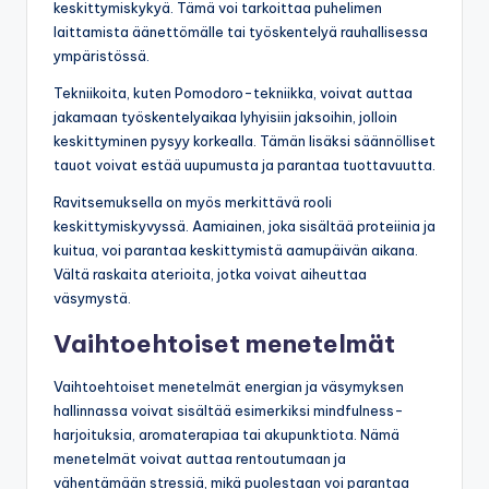
keskittymiskykyä. Tämä voi tarkoittaa puhelimen
laittamista äänettömälle tai työskentelyä rauhallisessa
ympäristössä.
Tekniikoita, kuten Pomodoro-tekniikka, voivat auttaa
jakamaan työskentelyaikaa lyhyisiin jaksoihin, jolloin
keskittyminen pysyy korkealla. Tämän lisäksi säännölliset
tauot voivat estää uupumusta ja parantaa tuottavuutta.
Ravitsemuksella on myös merkittävä rooli
keskittymiskyvyssä. Aamiainen, joka sisältää proteiinia ja
kuitua, voi parantaa keskittymistä aamupäivän aikana.
Vältä raskaita aterioita, jotka voivat aiheuttaa
väsymystä.
Vaihtoehtoiset menetelmät
Vaihtoehtoiset menetelmät energian ja väsymyksen
hallinnassa voivat sisältää esimerkiksi mindfulness-
harjoituksia, aromaterapiaa tai akupunktiota. Nämä
menetelmät voivat auttaa rentoutumaan ja
vähentämään stressiä, mikä puolestaan voi parantaa