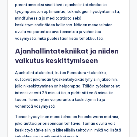
parantamiseksi sisältävät ajanhallintatekniikoita,
työympäristön optimointia, teknologian hyödyntämistä,
mindfulnessia ja meditaatiota sekä
keskittymishäiriöiden hallintaa. Näiden menetelmien
avulla voi parantaa aivotoimintaa ja vähentää
väsymystä, mikä puolestaan lisää tehokkuutta.
Ajanhallintatekniikat ja niiden
vaikutus keskittymiseen
Ajanhallintatekniikat, kuten Pomodoro-tekniikka,
auttavat jakamaan työskentelyaikaa lyhyisiin jaksoihin,
jolloin keskittyminen on helpompaa. Tällöin työskentelet
intensiivisesti 25 minuuttia ja pidät sitten 5 minuutin
tauon. Tämä rytmi voi parantaa keskittymistä ja
vähentää väsymystä.
Toinen hyödyllinen menetelmä on Eisenhowerin matriisi,
joka auttaa priorisoimaan tehtäviä. Tämän avulla voit
keskittyä tärkeisiin ja kiireellisiin tehtäviin, mikä voi lisätä
tehokkuutta ja vähentää stressiä.