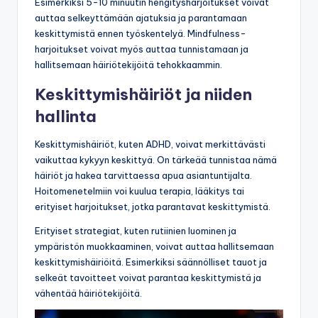
Esimerkiksi 5-10 minuutin hengitysharjoitukset voivat
auttaa selkeyttämään ajatuksia ja parantamaan
keskittymistä ennen työskentelyä. Mindfulness-
harjoitukset voivat myös auttaa tunnistamaan ja
hallitsemaan häiriötekijöitä tehokkaammin.
Keskittymishäiriöt ja niiden
hallinta
Keskittymishäiriöt, kuten ADHD, voivat merkittävästi
vaikuttaa kykyyn keskittyä. On tärkeää tunnistaa nämä
häiriöt ja hakea tarvittaessa apua asiantuntijalta.
Hoitomenetelmiin voi kuulua terapia, lääkitys tai
erityiset harjoitukset, jotka parantavat keskittymistä.
Erityiset strategiat, kuten rutiinien luominen ja
ympäristön muokkaaminen, voivat auttaa hallitsemaan
keskittymishäiriöitä. Esimerkiksi säännölliset tauot ja
selkeät tavoitteet voivat parantaa keskittymistä ja
vähentää häiriötekijöitä.