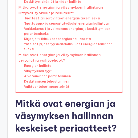
Keskittymishäiriöt ja niiden hallinta
Mitkä ovat energian ja väsymyksen hallintaan
liittyvät työkalut ja resurssit?
Tuotteet ja lisäravinteet energian tukemiseksi
Tuottavuus- ja seurantatyökalut energian hallintaan
Verkkokurssit ja valmennus energian ja keskittymisen
parantamiseksi
Kirjat ja tutkimukset energian hallinnasta
Yhteisöt ja jäsenyysmahdollisuudet energian hallinnan
tueksi
Mitkä ovat energian ja väsymyksen hallinnan
vertailut ja vaihtoehdot?
Energian hallinta
Väsymyksen syyt
Aivotoiminnan parantaminen
Keskitymisen tehostaminen
Vaihtoehtoiset menetelmät
Mitkä ovat energian ja
väsymyksen hallinnan
keskeiset periaatteet?