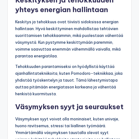
Keskityksen ja tehokkuuden
yhteys energian hallintaan
Keskitys ja tehokkuus ovat tiiviisti sidoksissa energian
hallintaan. Hyvä keskittyminen mahdollistaa tehtävien
suorittamisen tehokkaammin, mikä puolestaan vähentää
väsymystä. Kun pystymme keskittymään paremmin,
voimme saavuttaa enemmän vähemmällä vaivalla, mikä
parantaa energiatilaa.
Tehokkuuden parantamiseksi on hyödyllistä käyttää
ajanhallintatekniikoita, kuten Pomodoro-tekniikkaa, joka
yhdistää työskentelyn ja tauot. Tämä lähestymistapa
auttaa pitämään energiatason korkeana ja vähentää
henkistä kuormitusta.
Väsymyksen syyt ja seuraukset
Väsymyksen syyt voivat olla moninaiset, kuten univaje,
huono ravitsemus, stressi tai liiallinen työmäärä.
Ymmärtämällä väsymyksen taustalla olevat syyt