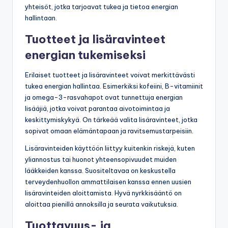
yhteisöt, jotka tarjoavat tukea ja tietoa energian
hallintaan.
Tuotteet ja lisäravinteet
energian tukemiseksi
Erilaiset tuotteet ja lisäravinteet voivat merkittävästi
tukea energian hallintaa. Esimerkiksi kofeiini, B-vitamiinit
ja omega-3-rasvahapot ovat tunnettuja energian
lisääjiä, jotka voivat parantaa aivotoimintaa ja
keskittymiskykyä. On tärkeää valita lisäravinteet, jotka
sopivat omaan elämäntapaan ja ravitsemustarpeisiin.
Lisäravinteiden käyttöön liittyy kuitenkin riskejä, kuten
yliannostus tai huonot yhteensopivuudet muiden
lääkkeiden kanssa. Suositeltavaa on keskustella
terveydenhuollon ammattilaisen kanssa ennen uusien
lisäravinteiden aloittamista. Hyvä nyrkkisääntö on
aloittaa pienillä annoksilla ja seurata vaikutuksia.
Tuottavuus- ja