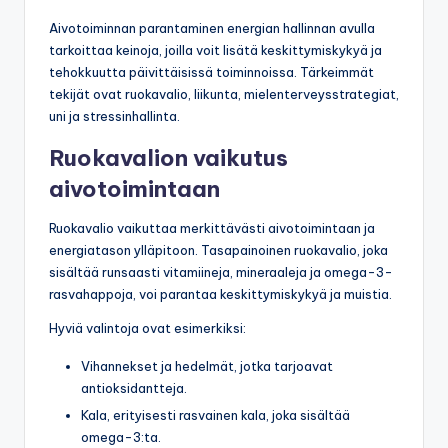
Aivotoiminnan parantaminen energian hallinnan avulla
tarkoittaa keinoja, joilla voit lisätä keskittymiskykyä ja
tehokkuutta päivittäisissä toiminnoissa. Tärkeimmät
tekijät ovat ruokavalio, liikunta, mielenterveysstrategiat,
uni ja stressinhallinta.
Ruokavalion vaikutus
aivotoimintaan
Ruokavalio vaikuttaa merkittävästi aivotoimintaan ja
energiatason ylläpitoon. Tasapainoinen ruokavalio, joka
sisältää runsaasti vitamiineja, mineraaleja ja omega-3-
rasvahappoja, voi parantaa keskittymiskykyä ja muistia.
Hyviä valintoja ovat esimerkiksi:
Vihannekset ja hedelmät, jotka tarjoavat
antioksidantteja.
Kala, erityisesti rasvainen kala, joka sisältää
omega-3:ta.