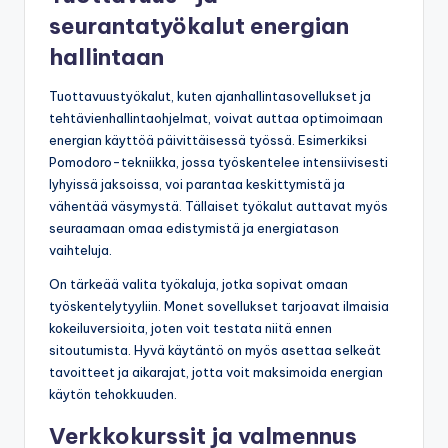
seurantatyökalut energian
hallintaan
Tuottavuustyökalut, kuten ajanhallintasovellukset ja
tehtävienhallintaohjelmat, voivat auttaa optimoimaan
energian käyttöä päivittäisessä työssä. Esimerkiksi
Pomodoro-tekniikka, jossa työskentelee intensiivisesti
lyhyissä jaksoissa, voi parantaa keskittymistä ja
vähentää väsymystä. Tällaiset työkalut auttavat myös
seuraamaan omaa edistymistä ja energiatason
vaihteluja.
On tärkeää valita työkaluja, jotka sopivat omaan
työskentelytyyliin. Monet sovellukset tarjoavat ilmaisia
kokeiluversioita, joten voit testata niitä ennen
sitoutumista. Hyvä käytäntö on myös asettaa selkeät
tavoitteet ja aikarajat, jotta voit maksimoida energian
käytön tehokkuuden.
Verkkokurssit ja valmennus