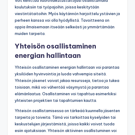
Voit kehittää vuorovaikutustaitojasi osallistumalla
koulutuksiin tai työpajoihin, joissa keskitytään
viestintätaitoihin. Myös käytännön harjoittelu ystävien ja
perheen kanssa voi olla hyödyllistä. Tavoitteena on
oppia ilmaisemaan itseään selkeästi ja ymmärtämään
muiden tarpeita.
Yhteisön osallistaminen
energian hallintaan
Yhteisön osallistaminen energian hallintaan voi parantaa
yksilöiden hyvinvointia ja luoda vahvempia siteitä.
Yhteisön jäsenet voivat jakaa resursseja, tietoa ja tukea
toisiaan, mikä voi vähentää väsymystä ja parantaa
elämänlaatua. Osallistaminen voi tapahtua esimerkiksi
yhteisten projektien tai tapahtumien kautta.
Yhteisön osallistamisessa on tärkeää kuunnella jäsenten
tarpeita ja toiveita. Tämä voi tarkoittaa kyselyiden tai
keskustelujen järjestämistä, joissa kaikki voivat tuoda
esiin ajatuksiaan. Yhteisön aktiivinen osallistuminen voi