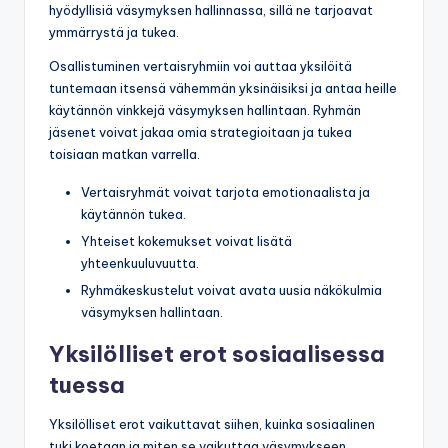
hyödyllisiä väsymyksen hallinnassa, sillä ne tarjoavat
ymmärrystä ja tukea.
Osallistuminen vertaisryhmiin voi auttaa yksilöitä
tuntemaan itsensä vähemmän yksinäisiksi ja antaa heille
käytännön vinkkejä väsymyksen hallintaan. Ryhmän
jäsenet voivat jakaa omia strategioitaan ja tukea
toisiaan matkan varrella.
Vertaisryhmät voivat tarjota emotionaalista ja
käytännön tukea.
Yhteiset kokemukset voivat lisätä
yhteenkuuluvuutta.
Ryhmäkeskustelut voivat avata uusia näkökulmia
väsymyksen hallintaan.
Yksilölliset erot sosiaalisessa
tuessa
Yksilölliset erot vaikuttavat siihen, kuinka sosiaalinen
tuki koetaan ja miten se vaikuttaa väsymykseen.