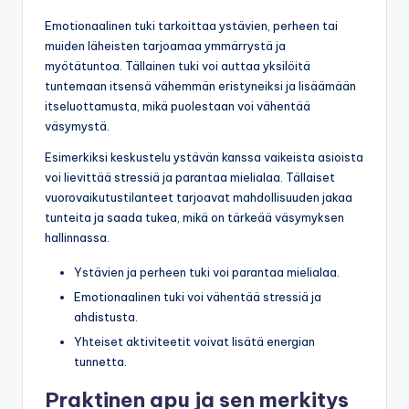
Emotionaalinen tuki tarkoittaa ystävien, perheen tai
muiden läheisten tarjoamaa ymmärrystä ja
myötätuntoa. Tällainen tuki voi auttaa yksilöitä
tuntemaan itsensä vähemmän eristyneiksi ja lisäämään
itseluottamusta, mikä puolestaan voi vähentää
väsymystä.
Esimerkiksi keskustelu ystävän kanssa vaikeista asioista
voi lievittää stressiä ja parantaa mielialaa. Tällaiset
vuorovaikutustilanteet tarjoavat mahdollisuuden jakaa
tunteita ja saada tukea, mikä on tärkeää väsymyksen
hallinnassa.
Ystävien ja perheen tuki voi parantaa mielialaa.
Emotionaalinen tuki voi vähentää stressiä ja
ahdistusta.
Yhteiset aktiviteetit voivat lisätä energian
tunnetta.
Praktinen apu ja sen merkitys