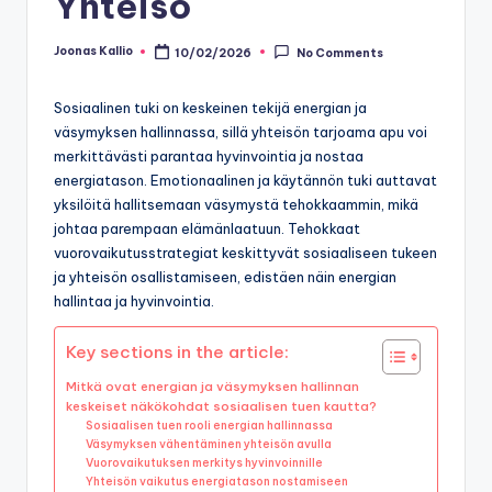
Yhteisö
Joonas Kallio
10/02/2026
No Comments
Posted
by
Sosiaalinen tuki on keskeinen tekijä energian ja
väsymyksen hallinnassa, sillä yhteisön tarjoama apu voi
merkittävästi parantaa hyvinvointia ja nostaa
energiatason. Emotionaalinen ja käytännön tuki auttavat
yksilöitä hallitsemaan väsymystä tehokkaammin, mikä
johtaa parempaan elämänlaatuun. Tehokkaat
vuorovaikutusstrategiat keskittyvät sosiaaliseen tukeen
ja yhteisön osallistamiseen, edistäen näin energian
hallintaa ja hyvinvointia.
Key sections in the article:
Mitkä ovat energian ja väsymyksen hallinnan
keskeiset näkökohdat sosiaalisen tuen kautta?
Sosiaalisen tuen rooli energian hallinnassa
Väsymyksen vähentäminen yhteisön avulla
Vuorovaikutuksen merkitys hyvinvoinnille
Yhteisön vaikutus energiatason nostamiseen