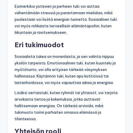
Esimerkiksi ystävien ja perheen tuki voi auttaa
vähentämään stressiä ja parantamaan mielialaa, mikä
puolestaan voi lisätä energian tunnetta. Sosiaalinen tuki
voi myös rohkaista terveellisiin elämäntapoihin, kuten
liikuntaan ja ravitsemukseen.
Eri tukimuodot
Sosiaalista tukea on monenlaista, ja sen valinta riippuu
yksilön tarpeista. Emotionaalinen tuki, kuten kuuntelu ja
myötätunto, voi olla erityisen tärkeää väsymyksen
hallinnassa. Käytännön tuki, kuten apu kotitöissä tai
lastenhoidossa, voi myös vapauttaa aikaa ja energiaa.
Lisäksi vertaistuki, kuten ryhmät tai yhteisöt, voi tarjota
arvokasta tietoa ja kokemuksia, jotka auttavat
hallitsemaan energiaa. On tärkeää arvioida, mikä
tukimuoto toimii parhaiten omassa elämässä ja
tilanteessa.
Yhteisön rooli