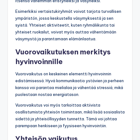
itsensä vähemmän eristyneiksi ja väsyneiksi.
Esimerkiksi vertaistukiryhmät voivat tarjota turvallisen
ympäristön, jossa keskustella väsymyksestä ja sen
syistä. Yhteiset aktiviteetit, kuten ryhmäliikunta tai
yhteiset ruokailut, voivat myös auttaa vähentämään
väsymystä ja parantamaan elämänlaatua.
Vuorovaikutuksen merkitys
hyvinvoinnille
Vuorovaikutus on keskeinen elementti hyvinvoinnin
edistämisessä. Hyvä kommunikaatio ystävien ja perheen
kanssa voi parantaa mielialaa ja vähentää stressiä, mikä
puolestaan nostaa energiatason.
Vuorovaikutus voi myös tarkoittaa aktiivista
osallistumista yhteisön toimintaan, mikä lisää sosiaalista
sidettä ja yhteisöllisyyden tunnetta. Tämä voi johtaa
parempaan henkiseen ja fyysiseen hyvinvointiin.
Yhteisön vaikutus