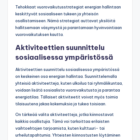
Tehokkaat vuorovaikutusstrategiat energian hallintaan
keskittyvät sosiaaliseen tukeen ja yhteisön
osallistamiseen. Nämä strategiat auttavat yksilöitä
hallitsemaan väsymystä ja parantamaan hyvinvointiaan
vuorovaikutuksen kautta.
Aktiviteettien suunnittelu
sosiaalisessa ympäristössä
Aktiviteettien suunnittelu sosiaalisessa ympäristössä
on keskeinen osa energian hallintaa. Suunnittelemalla
yhteisiä aktiviteetteja, kuten ulkoilua tai ryhmäliikuntaa,
voidaan lisätä sosiaalista vuorovaikutusta ja parantaa
energiatilaa. Tällaiset aktiviteetit voivat myös toimia
tilaisuutena jakaa kokemuksia ja tukea toisiaan.
On tärkeää valita aktiviteetteja, jotka kiinnostavat
kaikkia osallistujia. Tämä voi tarkoittaa erilaisten
vaihtoehtojen tarjoamista, kuten kulttuuri- tai
urheilutapahtumia. Yhteisten kiinnostusten löytäminen