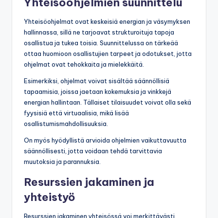
Yhteisöohjelmien suunnittelu
Yhteisöohjelmat ovat keskeisiä energian ja väsymyksen
hallinnassa, sillä ne tarjoavat strukturoituja tapoja
osallistua ja tukea toisia. Suunnittelussa on tärkeää
ottaa huomioon osallistujien tarpeet ja odotukset, jotta
ohjelmat ovat tehokkaita ja mielekkäitä.
Esimerkiksi, ohjelmat voivat sisältää säännöllisiä
tapaamisia, joissa jaetaan kokemuksia ja vinkkejä
energian hallintaan. Tällaiset tilaisuudet voivat olla sekä
fyysisiä että virtuaalisia, mikä lisää
osallistumismahdollisuuksia.
On myös hyödyllistä arvioida ohjelmien vaikuttavuutta
säännöllisesti, jotta voidaan tehdä tarvittavia
muutoksia ja parannuksia.
Resurssien jakaminen ja
yhteistyö
Resurssien jakaminen yhteisössä voi merkittävästi