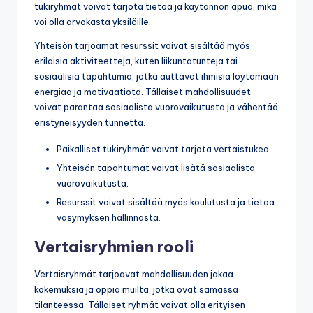
tukiryhmät voivat tarjota tietoa ja käytännön apua, mikä
voi olla arvokasta yksilöille.
Yhteisön tarjoamat resurssit voivat sisältää myös
erilaisia aktiviteetteja, kuten liikuntatunteja tai
sosiaalisia tapahtumia, jotka auttavat ihmisiä löytämään
energiaa ja motivaatiota. Tällaiset mahdollisuudet
voivat parantaa sosiaalista vuorovaikutusta ja vähentää
eristyneisyyden tunnetta.
Paikalliset tukiryhmät voivat tarjota vertaistukea.
Yhteisön tapahtumat voivat lisätä sosiaalista
vuorovaikutusta.
Resurssit voivat sisältää myös koulutusta ja tietoa
väsymyksen hallinnasta.
Vertaisryhmien rooli
Vertaisryhmät tarjoavat mahdollisuuden jakaa
kokemuksia ja oppia muilta, jotka ovat samassa
tilanteessa. Tällaiset ryhmät voivat olla erityisen