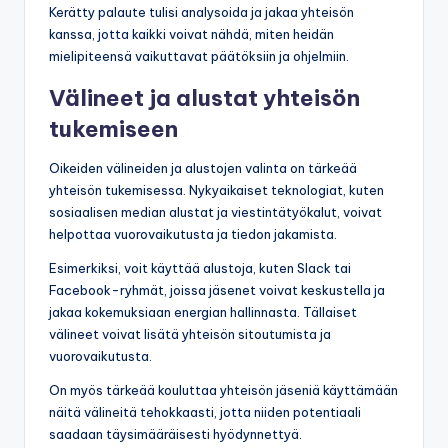
Kerätty palaute tulisi analysoida ja jakaa yhteisön
kanssa, jotta kaikki voivat nähdä, miten heidän
mielipiteensä vaikuttavat päätöksiin ja ohjelmiin.
Välineet ja alustat yhteisön
tukemiseen
Oikeiden välineiden ja alustojen valinta on tärkeää
yhteisön tukemisessa. Nykyaikaiset teknologiat, kuten
sosiaalisen median alustat ja viestintätyökalut, voivat
helpottaa vuorovaikutusta ja tiedon jakamista.
Esimerkiksi, voit käyttää alustoja, kuten Slack tai
Facebook-ryhmät, joissa jäsenet voivat keskustella ja
jakaa kokemuksiaan energian hallinnasta. Tällaiset
välineet voivat lisätä yhteisön sitoutumista ja
vuorovaikutusta.
On myös tärkeää kouluttaa yhteisön jäseniä käyttämään
näitä välineitä tehokkaasti, jotta niiden potentiaali
saadaan täysimääräisesti hyödynnettyä.