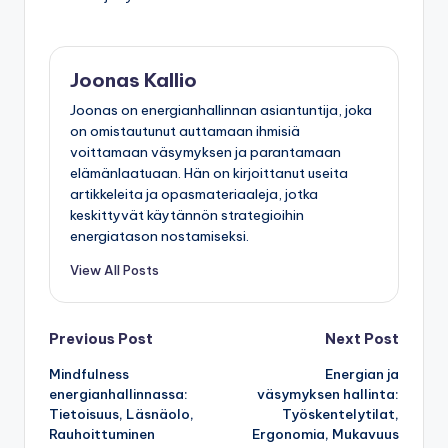
Joonas Kallio
Joonas on energianhallinnan asiantuntija, joka
on omistautunut auttamaan ihmisiä
voittamaan väsymyksen ja parantamaan
elämänlaatuaan. Hän on kirjoittanut useita
artikkeleita ja opasmateriaaleja, jotka
keskittyvät käytännön strategioihin
energiatason nostamiseksi.
View All Posts
Post
Previous Post
Next Post
Mindfulness
Energian ja
navigation
energianhallinnassa:
väsymyksen hallinta:
Tietoisuus, Läsnäolo,
Työskentelytilat,
Rauhoittuminen
Ergonomia, Mukavuus