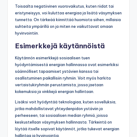
Toisaalta negatiivinen vuorovaikutus, kuten riidat tai
eristyneisyys, voi kuluttaa energiaa ja lisätä väsymyksen
tunnetta. On tärkeää kiinnittää huomiota siihen, millaisia
suhteita ympärillä on ja miten ne vaikuttavat omaan
hyvinvointiin.
Esimerkkejä käytännöistä
Käytännön esimerkkejä sosiaalisen tuen
hyödyntämisestä energian hallinnassa ovat esimerkiksi
säännölliset tapaamiset ystävien kanssa tai
osallistuminen paikallisiin ryhmiin. Voit myös harkita
vertaistukiryhmän perustamista, jossa jaetaan
kokemuksia ja vinkkejä energian hallintaan.
Lisäksi voit hyödyntää teknologiaa, kuten sovelluksia,
jotka mahdollistavat yhteydenpidon ystäviin ja
perheeseen, tai sosiaalisen median ryhmiä, joissa
keskustellaan väsymyksen hallinnasta. Tärkeintä on
löytää itselle sopivat käytännöt, jotka tukevat energian
hallintaa ja hyvinvointia.