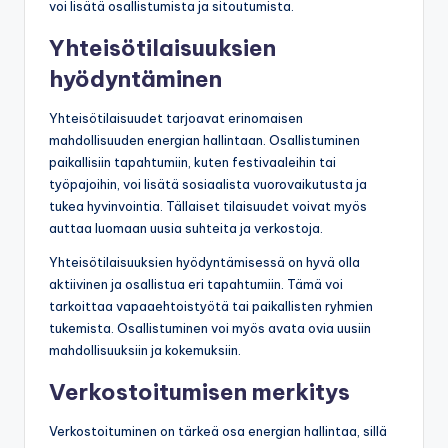
voi lisätä osallistumista ja sitoutumista.
Yhteisötilaisuuksien
hyödyntäminen
Yhteisötilaisuudet tarjoavat erinomaisen
mahdollisuuden energian hallintaan. Osallistuminen
paikallisiin tapahtumiin, kuten festivaaleihin tai
työpajoihin, voi lisätä sosiaalista vuorovaikutusta ja
tukea hyvinvointia. Tällaiset tilaisuudet voivat myös
auttaa luomaan uusia suhteita ja verkostoja.
Yhteisötilaisuuksien hyödyntämisessä on hyvä olla
aktiivinen ja osallistua eri tapahtumiin. Tämä voi
tarkoittaa vapaaehtoistyötä tai paikallisten ryhmien
tukemista. Osallistuminen voi myös avata ovia uusiin
mahdollisuuksiin ja kokemuksiin.
Verkostoitumisen merkitys
Verkostoituminen on tärkeä osa energian hallintaa, sillä