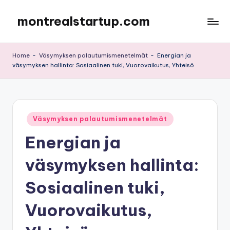
montrealstartup.com
Skip
to
content
Home
-
Väsymyksen palautumismenetelmät
-
Energian ja
väsymyksen hallinta: Sosiaalinen tuki, Vuorovaikutus, Yhteisö
Posted
Väsymyksen palautumismenetelmät
in
Energian ja
väsymyksen hallinta:
Sosiaalinen tuki,
Vuorovaikutus,