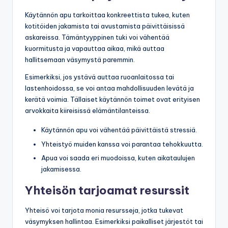
Käytännön apu tarkoittaa konkreettista tukea, kuten
kotitöiden jakamista tai avustamista päivittäisissä
askareissa. Tämäntyyppinen tuki voi vähentää
kuormitusta ja vapauttaa aikaa, mikä auttaa
hallitsemaan väsymystä paremmin.
Esimerkiksi, jos ystävä auttaa ruoanlaitossa tai
lastenhoidossa, se voi antaa mahdollisuuden levätä ja
kerätä voimia. Tällaiset käytännön toimet ovat erityisen
arvokkaita kiireisissä elämäntilanteissa.
Käytännön apu voi vähentää päivittäistä stressiä.
Yhteistyö muiden kanssa voi parantaa tehokkuutta.
Apua voi saada eri muodoissa, kuten aikataulujen
jakamisessa.
Yhteisön tarjoamat resurssit
Yhteisö voi tarjota monia resursseja, jotka tukevat
väsymyksen hallintaa. Esimerkiksi paikalliset järjestöt tai