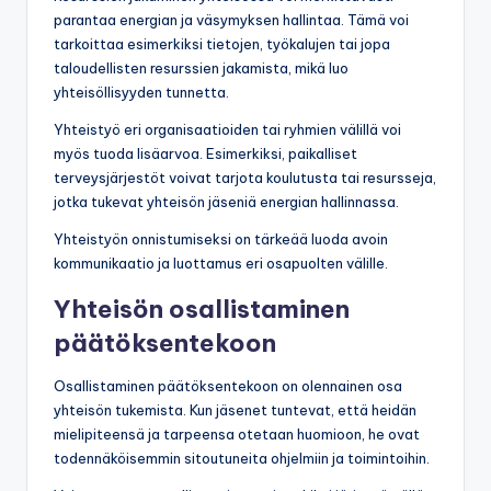
parantaa energian ja väsymyksen hallintaa. Tämä voi
tarkoittaa esimerkiksi tietojen, työkalujen tai jopa
taloudellisten resurssien jakamista, mikä luo
yhteisöllisyyden tunnetta.
Yhteistyö eri organisaatioiden tai ryhmien välillä voi
myös tuoda lisäarvoa. Esimerkiksi, paikalliset
terveysjärjestöt voivat tarjota koulutusta tai resursseja,
jotka tukevat yhteisön jäseniä energian hallinnassa.
Yhteistyön onnistumiseksi on tärkeää luoda avoin
kommunikaatio ja luottamus eri osapuolten välille.
Yhteisön osallistaminen
päätöksentekoon
Osallistaminen päätöksentekoon on olennainen osa
yhteisön tukemista. Kun jäsenet tuntevat, että heidän
mielipiteensä ja tarpeensa otetaan huomioon, he ovat
todennäköisemmin sitoutuneita ohjelmiin ja toimintoihin.