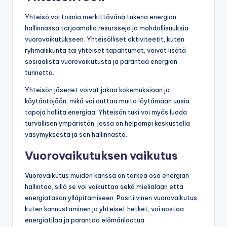
Yhteisö voi toimia merkittävänä tukena energian
hallinnassa tarjoamalla resursseja ja mahdollisuuksia
vuorovaikutukseen. Yhteisölliset aktiviteetit, kuten
ryhmäliikunta tai yhteiset tapahtumat, voivat lisätä
sosiaalista vuorovaikutusta ja parantaa energian
tunnetta.
Yhteisön jäsenet voivat jakaa kokemuksiaan ja
käytäntöjään, mikä voi auttaa muita löytämään uusia
tapoja hallita energiaa. Yhteisön tuki voi myös luoda
turvallisen ympäristön, jossa on helpompi keskustella
väsymyksestä ja sen hallinnasta.
Vuorovaikutuksen vaikutus
Vuorovaikutus muiden kanssa on tärkeä osa energian
hallintaa, sillä se voi vaikuttaa sekä mielialaan että
energiatason ylläpitämiseen. Positiivinen vuorovaikutus,
kuten kannustaminen ja yhteiset hetket, voi nostaa
energiatilaa ja parantaa elämänlaatua.