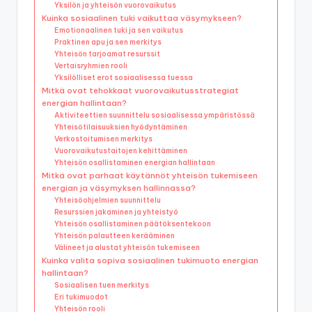
Yksilön ja yhteisön vuorovaikutus
Kuinka sosiaalinen tuki vaikuttaa väsymykseen?
Emotionaalinen tuki ja sen vaikutus
Praktinen apu ja sen merkitys
Yhteisön tarjoamat resurssit
Vertaisryhmien rooli
Yksilölliset erot sosiaalisessa tuessa
Mitkä ovat tehokkaat vuorovaikutusstrategiat
energian hallintaan?
Aktiviteettien suunnittelu sosiaalisessa ympäristössä
Yhteisötilaisuuksien hyödyntäminen
Verkostoitumisen merkitys
Vuorovaikutustaitojen kehittäminen
Yhteisön osallistaminen energian hallintaan
Mitkä ovat parhaat käytännöt yhteisön tukemiseen
energian ja väsymyksen hallinnassa?
Yhteisöohjelmien suunnittelu
Resurssien jakaminen ja yhteistyö
Yhteisön osallistaminen päätöksentekoon
Yhteisön palautteen kerääminen
Välineet ja alustat yhteisön tukemiseen
Kuinka valita sopiva sosiaalinen tukimuoto energian
hallintaan?
Sosiaalisen tuen merkitys
Eri tukimuodot
Yhteisön rooli