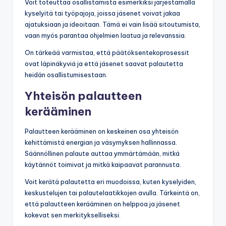
Voit toteuttaa osallistamista esimerkiksi järjestämällä
kyselyitä tai työpajoja, joissa jäsenet voivat jakaa
ajatuksiaan ja ideoitaan. Tämä ei vain lisää sitoutumista,
vaan myös parantaa ohjelmien laatua ja relevanssia.
On tärkeää varmistaa, että päätöksentekoprosessit
ovat läpinäkyviä ja että jäsenet saavat palautetta
heidän osallistumisestaan.
Yhteisön palautteen
kerääminen
Palautteen kerääminen on keskeinen osa yhteisön
kehittämistä energian ja väsymyksen hallinnassa.
Säännöllinen palaute auttaa ymmärtämään, mitkä
käytännöt toimivat ja mitkä kaipaavat parannusta.
Voit kerätä palautetta eri muodoissa, kuten kyselyiden,
keskustelujen tai palautelaatikkojen avulla. Tärkeintä on,
että palautteen kerääminen on helppoa ja jäsenet
kokevat sen merkitykselliseksi.