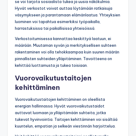
se voi tarjota sosiaalista tukea ja uusia näkökulmia.
Hyvät verkostot voivat auttaa löytämään ratkaisuja
väsymykseen ja parantamaan elämänlaatua. Yhteyksien
luominen voi tapahtua esimerkiksi työpaikalla,
harrastuksissa tai paikallisissa yhteisöissä.
Verkostoitumisessa kannattaa keskittyä laatuun, ei
määrään. Muutaman syvän ja merkityksellisen suhteen
rakentaminen voi olla tehokkaampaa kuin suuren määrän
pinnallisten suhteiden ylläpitäminen. Tavoitteena on
kehittää luottamusta ja tukea toisiaan.
Vuorovaikutustaitojen
kehittäminen
Vuorovaikutustaitojen kehittäminen on oleellista
energian hallinnassa. Hyvät vuorovaikutustaidot
auttavat luomaan ja ylläpitämään suhteita, jotka
tukevat hyvinvointia. Taitojen kehittäminen voi sisältää
kuuntelun, empatian ja selkeän viestinnän harjoittelua.