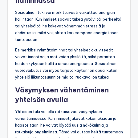
hallinnassa
Sosiaalinen tuki voi merkittävästi vaikuttaa energian
hallintaan. Kun ihmiset saavat tukea ystäviltä, perheeltä
tai yhteisöltä, he kokevat vähemmän stressiä ja
ahdistusta, mikä voi johtaa korkeampaan energiatason
tunteeseen.
Esimerkiksi ryhmätoiminnat tai yhteiset aktiviteetit
voivat innostaa ja motivoida yksilöitä, mikä parantaa
heidän kykyään hallita omaa energiaansa. Sosiaalinen
vuorovaikutus voi myös tarjota käytännön apua, kuten
yhteisiä liikuntasuunnitelmia tai ruokavalion tukea.
Väsymyksen vähentäminen
yhteisön avulla
Yhteisön tuki voi olla ratkaisevaa väsymyksen
vähentämisessä. Kun ihmiset jakavat kokemuksiaan ja
haasteitaan, he voivat löytää uusia näkökulmia ja
ratkaisuja ongelmiinsa. Tämä voi auttaa heitä tuntemaan