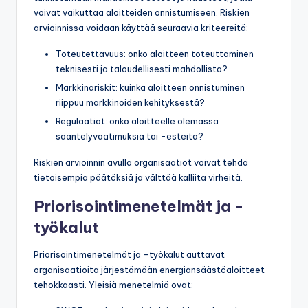
voivat vaikuttaa aloitteiden onnistumiseen. Riskien
arvioinnissa voidaan käyttää seuraavia kriteereitä:
Toteutettavuus: onko aloitteen toteuttaminen
teknisesti ja taloudellisesti mahdollista?
Markkinariskit: kuinka aloitteen onnistuminen
riippuu markkinoiden kehityksestä?
Regulaatiot: onko aloitteelle olemassa
sääntelyvaatimuksia tai -esteitä?
Riskien arvioinnin avulla organisaatiot voivat tehdä
tietoisempia päätöksiä ja välttää kalliita virheitä.
Priorisointimenetelmät ja -
työkalut
Priorisointimenetelmät ja -työkalut auttavat
organisaatioita järjestämään energiansäästöaloitteet
tehokkaasti. Yleisiä menetelmiä ovat: