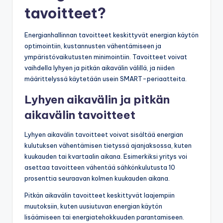
tavoitteet?
Energianhallinnan tavoitteet keskittyvät energian käytön
optimointiin, kustannusten vähentämiseen ja
ympäristövaikutusten minimointiin. Tavoitteet voivat
vaihdella lyhyen ja pitkän aikavälin välillä, ja niiden
määrittelyssä käytetään usein SMART-periaatteita.
Lyhyen aikavälin ja pitkän
aikavälin tavoitteet
Lyhyen aikavälin tavoitteet voivat sisältää energian
kulutuksen vähentämisen tietyssä ajanjaksossa, kuten
kuukauden tai kvartaalin aikana. Esimerkiksi yritys voi
asettaa tavoitteen vähentää sähkönkulutusta 10
prosenttia seuraavan kolmen kuukauden aikana.
Pitkän aikavälin tavoitteet keskittyvät laajempiin
muutoksiin, kuten uusiutuvan energian käytön
lisäämiseen tai energiatehokkuuden parantamiseen.