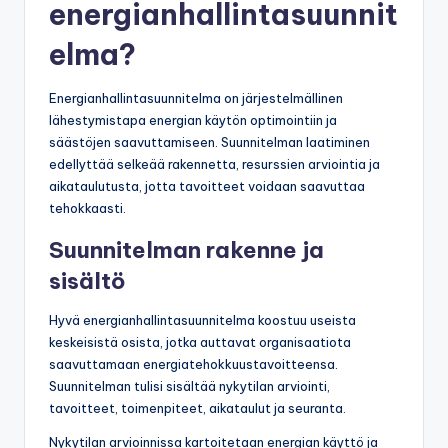
energianhallintasuunnit
elma?
Energianhallintasuunnitelma on järjestelmällinen
lähestymistapa energian käytön optimointiin ja
säästöjen saavuttamiseen. Suunnitelman laatiminen
edellyttää selkeää rakennetta, resurssien arviointia ja
aikataulutusta, jotta tavoitteet voidaan saavuttaa
tehokkaasti.
Suunnitelman rakenne ja
sisältö
Hyvä energianhallintasuunnitelma koostuu useista
keskeisistä osista, jotka auttavat organisaatiota
saavuttamaan energiatehokkuustavoitteensa.
Suunnitelman tulisi sisältää nykytilan arviointi,
tavoitteet, toimenpiteet, aikataulut ja seuranta.
Nykytilan arvioinnissa kartoitetaan energian käyttö ja