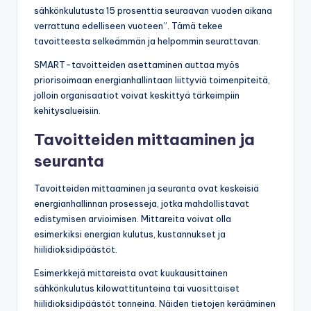
sähkönkulutusta 15 prosenttia seuraavan vuoden aikana
verrattuna edelliseen vuoteen”. Tämä tekee
tavoitteesta selkeämmän ja helpommin seurattavan.
SMART-tavoitteiden asettaminen auttaa myös
priorisoimaan energianhallintaan liittyviä toimenpiteitä,
jolloin organisaatiot voivat keskittyä tärkeimpiin
kehitysalueisiin.
Tavoitteiden mittaaminen ja
seuranta
Tavoitteiden mittaaminen ja seuranta ovat keskeisiä
energianhallinnan prosesseja, jotka mahdollistavat
edistymisen arvioimisen. Mittareita voivat olla
esimerkiksi energian kulutus, kustannukset ja
hiilidioksidipäästöt.
Esimerkkejä mittareista ovat kuukausittainen
sähkönkulutus kilowattitunteina tai vuosittaiset
hiilidioksidipäästöt tonneina. Näiden tietojen kerääminen