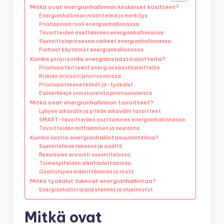
Mitkä ovat energianhallinnan keskeiset käsitteet?
Energianhallinnan määritelmä ja merkitys
Priorisoinnin rooli energianhallinnassa
Tavoitteiden asettaminen energianhallinnassa
Suunnitteluprosessin vaiheet energianhallinnassa
Parhaat käytännöt energianhallinnassa
Kuinka priorisoida energiansäästöaloitteita?
Priorisointikriteerit energiansäästöaloitteille
Riskien arviointi priorisoinnissa
Priorisointimenetelmät ja -työkalut
Esimerkkejä onnistuneista priorisoinneista
Mitkä ovat energianhallinnan tavoitteet?
Lyhyen aikavälin ja pitkän aikavälin tavoitteet
SMART-tavoitteiden asettaminen energianhallinnassa
Tavoitteiden mittaaminen ja seuranta
Kuinka laatia energianhallintasuunnitelma?
Suunnitelman rakenne ja sisältö
Resurssien arviointi suunnittelussa
Toimenpiteiden aikatauluttaminen
Osallistujien määrittäminen ja roolit
Mitkä työkalut tukevat energianhallintaa?
Energianhallintajärjestelmät ja ohjelmistot
Mitkä ovat