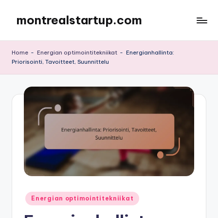
montrealstartup.com
Skip
to
content
Home
-
Energian optimointitekniikat
-
Energianhallinta:
Priorisointi, Tavoitteet, Suunnittelu
Posted
Energian optimointitekniikat
in