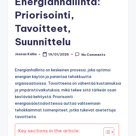
Energianhallinta:
Priorisointi,
Tavoitteet,
Suunnittelu
Joonas Kallio
19/01/2026
No Comments
Posted
by
Energianhallinta on keskeinen prosessi, joka optimoi
energian käytön ja parantaa tehokkuutta
organisaatioissa. Tavoitteena on vähentää kustannuksia
ja ympäristövaikutuksia, mikä tekee siitä tärkeän osan
kestävää kehitystä. Priorisointi
energiasäästöaloitteissa auttaa valitsemaan
tehokkaimmat toimenpiteet, jotka tukevat asetettuja
tavoitteita.
Key sections in the article: