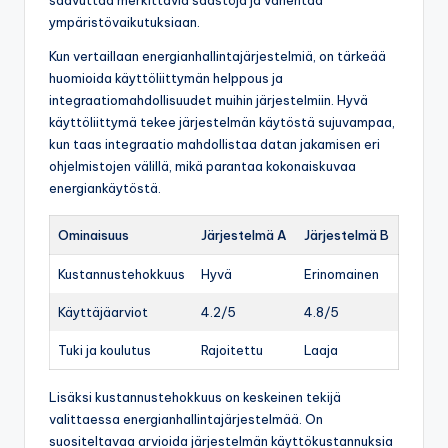
saavuttaa merkittäviä säästöjä ja vähentää
ympäristövaikutuksiaan.
Kun vertaillaan energianhallintajärjestelmiä, on tärkeää
huomioida käyttöliittymän helppous ja
integraatiomahdollisuudet muihin järjestelmiin. Hyvä
käyttöliittymä tekee järjestelmän käytöstä sujuvampaa,
kun taas integraatio mahdollistaa datan jakamisen eri
ohjelmistojen välillä, mikä parantaa kokonaiskuvaa
energiankäytöstä.
Ominaisuus
Järjestelmä A
Järjestelmä B
Kustannustehokkuus
Hyvä
Erinomainen
Käyttäjäarviot
4.2/5
4.8/5
Tuki ja koulutus
Rajoitettu
Laaja
Lisäksi kustannustehokkuus on keskeinen tekijä
valittaessa energianhallintajärjestelmää. On
suositeltavaa arvioida järjestelmän käyttökustannuksia