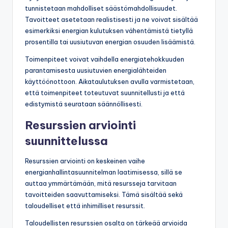
tunnistetaan mahdolliset säästömahdollisuudet.
Tavoitteet asetetaan realistisesti ja ne voivat sisältää
esimerkiksi energian kulutuksen vähentämistä tietyllä
prosentilla tai uusiutuvan energian osuuden lisäämistä.
Toimenpiteet voivat vaihdella energiatehokkuuden
parantamisesta uusiutuvien energialähteiden
käyttöönottoon. Aikataulutuksen avulla varmistetaan,
että toimenpiteet toteutuvat suunnitellusti ja että
edistymistä seurataan säännöllisesti.
Resurssien arviointi
suunnittelussa
Resurssien arviointi on keskeinen vaihe
energianhallintasuunnitelman laatimisessa, sillä se
auttaa ymmärtämään, mitä resursseja tarvitaan
tavoitteiden saavuttamiseksi. Tämä sisältää sekä
taloudelliset että inhimilliset resurssit.
Taloudellisten resurssien osalta on tärkeää arvioida