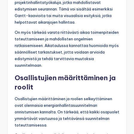
projektinhallintatyökaluja, jotka mahdollistavat
edistymisen seurannan. Tämä voi sisältää esimerkiksi
Gantt-kaavioita tai muita visuaalisia esityksiä, jotka
helpottavat aikarajojen hallintaa.
On myös tärkeää varata riittävästi aikaa toimenpiteiden
toteuttamiseen ja mahdollisten ongelmien
ratkaisemiseen. Aikataulussa kannattaa huomioida myös
säännölliset tarkastukset, jotta voidaan arvioida
edistymistä ja tehdä tarvittavia muutoksia
suunnitelmaan.
Osallistujien määrittäminen ja
roolit
Osallistujien määrittäminen ja roolien selkeyttäminen
ovat olennaisia energianhallintasuunnitelman
onnistumisen kannalta. On tärkeää, että kaikki osapuolet
ymmärtävät vastuunsa ja tehtävänsä suunnitelman
toteuttamisessa.