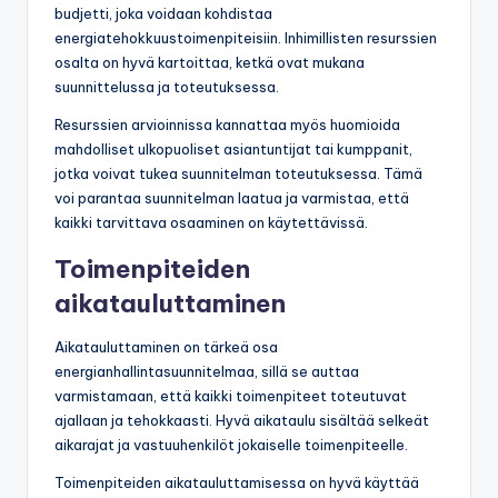
budjetti, joka voidaan kohdistaa
energiatehokkuustoimenpiteisiin. Inhimillisten resurssien
osalta on hyvä kartoittaa, ketkä ovat mukana
suunnittelussa ja toteutuksessa.
Resurssien arvioinnissa kannattaa myös huomioida
mahdolliset ulkopuoliset asiantuntijat tai kumppanit,
jotka voivat tukea suunnitelman toteutuksessa. Tämä
voi parantaa suunnitelman laatua ja varmistaa, että
kaikki tarvittava osaaminen on käytettävissä.
Toimenpiteiden
aikatauluttaminen
Aikatauluttaminen on tärkeä osa
energianhallintasuunnitelmaa, sillä se auttaa
varmistamaan, että kaikki toimenpiteet toteutuvat
ajallaan ja tehokkaasti. Hyvä aikataulu sisältää selkeät
aikarajat ja vastuuhenkilöt jokaiselle toimenpiteelle.
Toimenpiteiden aikatauluttamisessa on hyvä käyttää