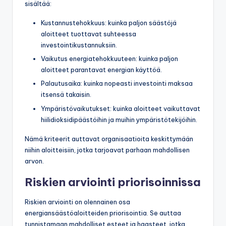
sisältää:
Kustannustehokkuus: kuinka paljon säästöjä
aloitteet tuottavat suhteessa
investointikustannuksiin.
Vaikutus energiatehokkuuteen: kuinka paljon
aloitteet parantavat energian käyttöä.
Palautusaika: kuinka nopeasti investointi maksaa
itsensä takaisin.
Ympäristövaikutukset: kuinka aloitteet vaikuttavat
hiilidioksidipäästöihin ja muihin ympäristötekijöihin.
Nämä kriteerit auttavat organisaatioita keskittymään
niihin aloitteisiin, jotka tarjoavat parhaan mahdollisen
arvon.
Riskien arviointi priorisoinnissa
Riskien arviointi on olennainen osa
energiansäästöaloitteiden priorisointia. Se auttaa
tunnistamaan mahdolliset esteet ja haasteet, jotka