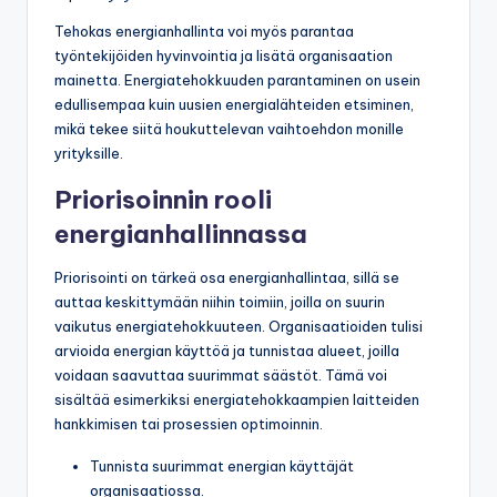
Tehokas energianhallinta voi myös parantaa
työntekijöiden hyvinvointia ja lisätä organisaation
mainetta. Energiatehokkuuden parantaminen on usein
edullisempaa kuin uusien energialähteiden etsiminen,
mikä tekee siitä houkuttelevan vaihtoehdon monille
yrityksille.
Priorisoinnin rooli
energianhallinnassa
Priorisointi on tärkeä osa energianhallintaa, sillä se
auttaa keskittymään niihin toimiin, joilla on suurin
vaikutus energiatehokkuuteen. Organisaatioiden tulisi
arvioida energian käyttöä ja tunnistaa alueet, joilla
voidaan saavuttaa suurimmat säästöt. Tämä voi
sisältää esimerkiksi energiatehokkaampien laitteiden
hankkimisen tai prosessien optimoinnin.
Tunnista suurimmat energian käyttäjät
organisaatiossa.