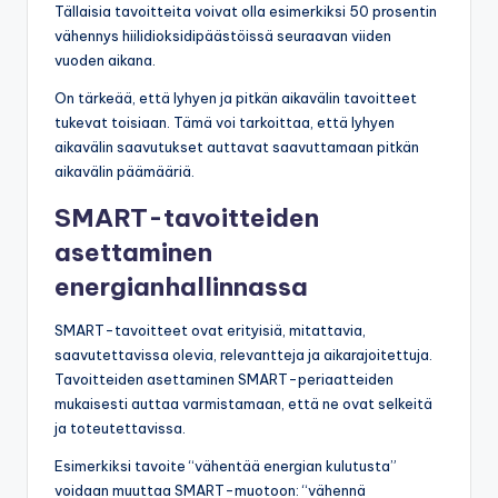
Tällaisia tavoitteita voivat olla esimerkiksi 50 prosentin
vähennys hiilidioksidipäästöissä seuraavan viiden
vuoden aikana.
On tärkeää, että lyhyen ja pitkän aikavälin tavoitteet
tukevat toisiaan. Tämä voi tarkoittaa, että lyhyen
aikavälin saavutukset auttavat saavuttamaan pitkän
aikavälin päämääriä.
SMART-tavoitteiden
asettaminen
energianhallinnassa
SMART-tavoitteet ovat erityisiä, mitattavia,
saavutettavissa olevia, relevantteja ja aikarajoitettuja.
Tavoitteiden asettaminen SMART-periaatteiden
mukaisesti auttaa varmistamaan, että ne ovat selkeitä
ja toteutettavissa.
Esimerkiksi tavoite “vähentää energian kulutusta”
voidaan muuttaa SMART-muotoon: “vähennä