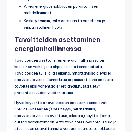
Arvioi energiatehokkuuden parantamisen
mahdollisuudet.
Keskity toimiin, joilla on suurin taloudellinen ja
ympäristöllinen hyöty.
Tavoitteiden asettaminen
energianhallinnassa
Tavoitteiden asettaminen energianhallinnassa on
keskeinen vaihe, joka ohjaa kaikkia toimenpiteitä.
Tavoitteiden tulisi olla selkeitä, mitattavissa olevia ja
saavutettavissa. Esimerkiksi organisaatio voi asettaa
tavoitteeksi vähentää energiankulutusta tietyn
prosenttiosuuden vuoden aikana.
Hyviä käytäntöjä tavoitteiden asettamisessa ovat
SMART-kriteerien (spesifisyys, mitattavuus,
saavutettavuus, relevanttius, aikaraja) käyttö. Tämä
auttaa varmistamaan, että tavoitteet ovat realistisia ja
että niiden saavuttamista voidaan seurata tehokkaasti.