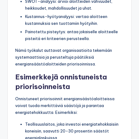
SWOT-analyysi: arvioi aloitteiden vahvuudet,
heikkoudet, mahdollisuudet ja uhat.
Kustannus-hyötyanalyysi: vertaa aloitteen
kustannuksia sen tuottamiin hyötyihin.
Painotettu pisteytys: antaa jokaiselle aloitteelle
pisteitä eri kriteerien perusteella.
Nämä työkalut auttavat organisaatioita tekemään
systemaattisia ja perusteltuja päätöksiä
energiansäästöaloitteiden priorisoinnissa.
Esimerkkejä onnistuneista
priorisoinneista
Onnistuneet priorisoinnit energiansäästöaloitteissa
voivat tuoda merkittäviä säästöjä ja parantaa
energiatehokkuutta. Esimerkiksi:
Teollisuuslaitos, joka investoi energiatehokkaisiin
koneisiin, saavutti 20-30 prosentin säästöt
energialaskuissa.