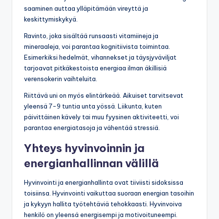
saaminen auttaa ylläpitämään vireyttä ja
keskittymiskykyä.
Ravinto, joka sisältää runsaasti vitamiineja ja
mineraaleja, voi parantaa kognitiivista toimintaa.
Esimerkiksi hedelmät, vihannekset ja täysjyväviljat
tarjoavat pitkäkestoista energiaa ilman äkillisiä
verensokerin vaihteluita.
Riittävä uni on myös elintärkeää. Aikuiset tarvitsevat
yleensä 7-9 tuntia unta yössä. Liikunta, kuten
päivittäinen kävely tai muu fyysinen aktiviteetti, voi
parantaa energiatasoja ja vähentää stressiä.
Yhteys hyvinvoinnin ja
energianhallinnan välillä
Hyvinvointi ja energianhallinta ovat tiiviisti sidoksissa
toisiinsa. Hyvinvointi vaikuttaa suoraan energian tasoihin
ja kykyyn hallita työtehtäviä tehokkaasti. Hyvinvoiva
henkilö on yleensä energisempi ja motivoituneempi.