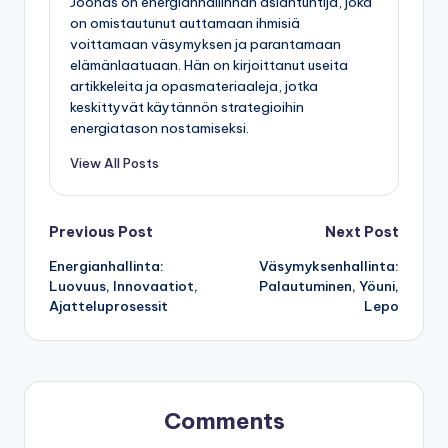
Joonas on energianhallinnan asiantuntija, joka
on omistautunut auttamaan ihmisiä
voittamaan väsymyksen ja parantamaan
elämänlaatuaan. Hän on kirjoittanut useita
artikkeleita ja opasmateriaaleja, jotka
keskittyvät käytännön strategioihin
energiatason nostamiseksi.
View All Posts
Post
Previous Post
Next Post
Energianhallinta:
Väsymyksenhallinta:
navigation
Luovuus, Innovaatiot,
Palautuminen, Yöuni,
Ajatteluprosessit
Lepo
Comments