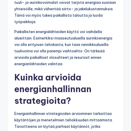
tuuli- ja aurinkovoimalat voivat tarjota energiaa suoraan
yhteisöille, mikä vähentää siirto- ja jakelukustannuksia.
Tämä voi myös tukea paikallista taloutta ja luoda
työpaikkoja.
Paikallisten energialähteiden käyttö voi vaihdella
alueittain. Esimerkiksi maaseutualueilla aurinkoenergia
voi olla erityisen tehokasta, kun taas rannikkoalueilla
tuulivoima voi olla parempi vaihtoehto. On tärkeää
arvioida paikalliset olosuhteet ja resurssit ennen
energianlähteiden valintaa.
Kuinka arvioida
energianhallinnan
strategioita?
Energianhallinnan strategioiden arvioiminen tarkoittaa
käytäntöjen ja menetelmien tehokkuuden mittaamista.
Tavoitteena on löytää parhaat käytännöt, jotka