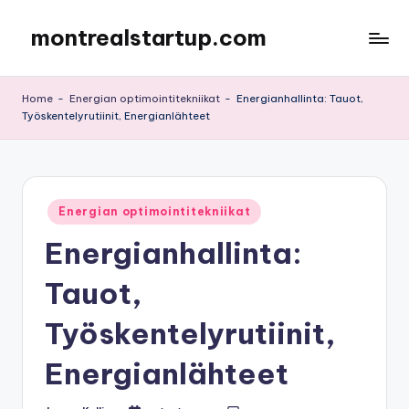
montrealstartup.com
Skip
to
content
Home
-
Energian optimointitekniikat
-
Energianhallinta: Tauot,
Työskentelyrutiinit, Energianlähteet
Posted
Energian optimointitekniikat
in
Energianhallinta:
Tauot,
Työskentelyrutiinit,
Energianlähteet