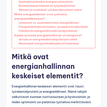
Ajanhallintatekniikat energian optimointiin
Rutiinien mukauttaminen eri työympäristöihin
Välineet ja sovellukset työskentelyrutiinien tueksi
Mitkä energianlähteet ovat parhaita
energianhallinnassa?
Uusiutuvat vs. uusiutumattomat energialähteet
Energianlähteiden kustannus- ja ympäristövaikutukset
Paikallisten energianlähteiden hyödyntäminen
Kuinka arvioida energianhallinnan strategioita?
Vertailu eri energianhallintakäytäntöjen välillä
Menetelmät energiatehokkuuden mittaamiseen
Mitkä ovat
energianhallinnan
keskeiset elementit?
Energianhallinnan keskeiset elementit ovat tauot,
työskentelyrutiinit ja energianlähteet. Nämä tekijät
vaikuttavat suoraan tuottavuuteen ja hyvinvointiin, ja
niiden optimointi voi parantaa työtehoa merkittävästi.