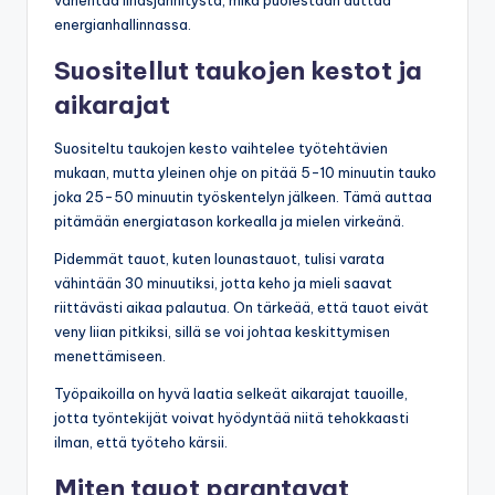
energianhallinnassa.
Suositellut taukojen kestot ja
aikarajat
Suositeltu taukojen kesto vaihtelee työtehtävien
mukaan, mutta yleinen ohje on pitää 5-10 minuutin tauko
joka 25-50 minuutin työskentelyn jälkeen. Tämä auttaa
pitämään energiatason korkealla ja mielen virkeänä.
Pidemmät tauot, kuten lounastauot, tulisi varata
vähintään 30 minuutiksi, jotta keho ja mieli saavat
riittävästi aikaa palautua. On tärkeää, että tauot eivät
veny liian pitkiksi, sillä se voi johtaa keskittymisen
menettämiseen.
Työpaikoilla on hyvä laatia selkeät aikarajat tauoille,
jotta työntekijät voivat hyödyntää niitä tehokkaasti
ilman, että työteho kärsii.
Miten tauot parantavat