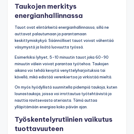
Taukojen merkitys
energianhallinnassa
Tauot ovat elintärkeitä energianhallinnassa, sillä ne
auttavat palautumaan ja parantamaan
keskittymiskykyä. Säännölliset tauot voivat vähentää
väsymystä ja lisätä luovuutta työssä.
Esimerkiksi lyhyet, 5-10 minuutin tauot joka 60-90
minuutin välein voivat parantaa työtehoa. Taukojen
aikana voi tehdä kevyitä venyttelyharjoituksia tai
kävellä, mikä edistää verenkiertoa ja virkistää mieltä.
On myös hyödyllistä suunnitella pidempiä taukoja, kuten
lounastaukoja, joissa voi irrottautua työtehtävistä ja
nauttia ravitsevasta ateriasta. Tämä auttaa
ylläpitämään energiaa koko päivän ajan.
Työskentelyrutiinien vaikutus
tuottavuuteen