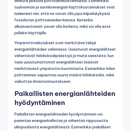
aiheuta jatkuvia polttoainekustannuksia. Esimerkiksi
tuulivoiman ja aurinkoenergian käyttökustannukset ovat
laskeneet niin, että ne voivat olla jopa kilpailukykyisiä
fossiilisten polttoaineiden kanssa. Kuitenkin
alkuinvestoinnit voivat olla korkeita, mikä voi olla este
joillekin käyttäjille.
Ympäristövaikutukset ovat merkittävä tekijä
energianlähteiden valinnassa. Uusiutuvat energialähteet
vähentävät hiilidioksidipäästöjä ja muita saasteita, kun
taas uusiutumattomat energialähteet lisäävät
merkittävästi ympäristön kuormitusta. Esimerkiksi hiilen
polttaminen vapauttaa suuria määriä hiilidioksidia, mikä
vaikuttaa ilmastonmuutokseen.
Paikallisten energianlähteiden
hyödyntäminen
Paikallisten energianlähteiden hyödyntäminen voi
parantaa energianhallintaa ja vähentää riippuvuutta
ulkopuolisista energialähteistä. Esimerkiksi paikalliset