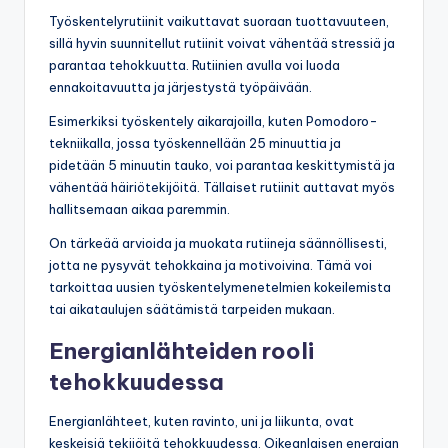
Työskentelyrutiinit vaikuttavat suoraan tuottavuuteen,
sillä hyvin suunnitellut rutiinit voivat vähentää stressiä ja
parantaa tehokkuutta. Rutiinien avulla voi luoda
ennakoitavuutta ja järjestystä työpäivään.
Esimerkiksi työskentely aikarajoilla, kuten Pomodoro-
tekniikalla, jossa työskennellään 25 minuuttia ja
pidetään 5 minuutin tauko, voi parantaa keskittymistä ja
vähentää häiriötekijöitä. Tällaiset rutiinit auttavat myös
hallitsemaan aikaa paremmin.
On tärkeää arvioida ja muokata rutiineja säännöllisesti,
jotta ne pysyvät tehokkaina ja motivoivina. Tämä voi
tarkoittaa uusien työskentelymenetelmien kokeilemista
tai aikataulujen säätämistä tarpeiden mukaan.
Energianlähteiden rooli
tehokkuudessa
Energianlähteet, kuten ravinto, uni ja liikunta, ovat
keskeisiä tekijöitä tehokkuudessa. Oikeanlaisen energian