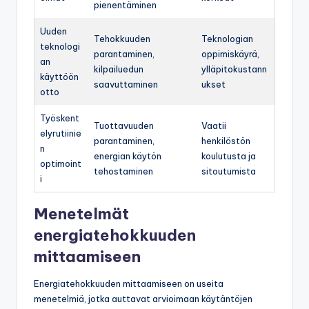
pienentäminen
Uuden
Tehokkuuden
Teknologian
teknologi
parantaminen,
oppimiskäyrä,
an
kilpailuedun
ylläpitokustann
käyttöön
saavuttaminen
ukset
otto
Työskent
Tuottavuuden
Vaatii
elyrutiinie
parantaminen,
henkilöstön
n
energian käytön
koulutusta ja
optimoint
tehostaminen
sitoutumista
i
Menetelmät
energiatehokkuuden
mittaamiseen
Energiatehokkuuden mittaamiseen on useita
menetelmiä, jotka auttavat arvioimaan käytäntöjen