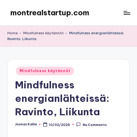
montrealstartup.com
Skip
to
content
Home
-
Mindfulness käytännöt
-
Mindfulness energianlähteissä:
Ravinto, Liikunta
Posted
Mindfulness käytännöt
in
Mindfulness
energianlähteissä:
Ravinto, Liikunta
Joonas Kallio
10/02/2026
No Comments
Posted
by