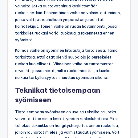
vaiheita, jotka auttavat sinua keskittymään
ruokailuhetkiin. Ensimmäinen vaihe on valmistautuminen,
jossa valitset rauhallisen ympäristön ja poistat
häiriötekijät. Toinen vaihe on ruoan havainnointi, jossa
tarkkailet ruokasi väriä, tuoksua ja rakennetta ennen
syömistä.
Kolmas vaihe on syöminen hitaasti ja tietoisesti. Tämä
tarkoittaa, että otat pieniä suupaloja ja pureskelet
ruokaa huolellisesti. Viimeinen vaihe on tuntemusten
arviointi, jossa mietit, miltä ruoka maistuu ja kuinka
nälkäsi tai kylläisyytesi muuttuu syömisen aikana.
Tekniikat tietoisempaan
syömiseen
Tietoisempaan syömiseen on useita tekniikoita, jotka
voivat auttaa sinua keskittymään ruokailuhetkiisi. Yksi
tehokas tekniikka on hengitysharjoitus ennen ruokailua,
jolloin rauhoitat mielesi ja valmistaudut syömiseen. Voit