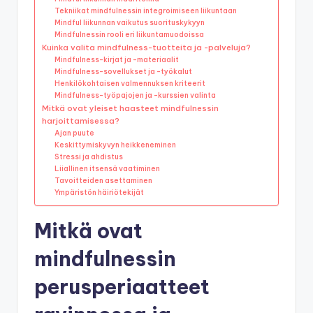
Tekniikat mindfulnessin integroimiseen liikuntaan
Mindful liikunnan vaikutus suorituskykyyn
Mindfulnessin rooli eri liikuntamuodoissa
Kuinka valita mindfulness-tuotteita ja -palveluja?
Mindfulness-kirjat ja -materiaalit
Mindfulness-sovellukset ja -työkalut
Henkilökohtaisen valmennuksen kriteerit
Mindfulness-työpajojen ja -kurssien valinta
Mitkä ovat yleiset haasteet mindfulnessin
harjoittamisessa?
Ajan puute
Keskittymiskyvyn heikkeneminen
Stressi ja ahdistus
Liiallinen itsensä vaatiminen
Tavoitteiden asettaminen
Ympäristön häiriötekijät
Mitkä ovat
mindfulnessin
perusperiaatteet