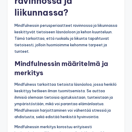
ravinnossa ja
liikunnassa?
Mindfulnessin perusperiaatteet ravinnossa ja liikunnassa
keskittyvät tietoiseen läsnäoloon ja kehon kuunteluun.
Tämä tarkoittaa, että ruokailu ja liikunta tapahtuvat
tietoisesti, jolloin huomioimme kehomme tarpeet ja
tunteet.
Mindfulnessin määritelmä ja
merkitys
Mindfulness tarkoittaa tietoista läsnäoloa, jossa henkilö
keskittyy hetkeen ilman tuomitsemista. Se auttaa
ihmisiä olemaan tietoisia ajatuksistaan, tunteistaan ja
ympäristöstään, mikä voi parantaa elämänlaatua.
Mindfulnessin harjoittaminen voi vähentää stressiä ja
ahdistusta, sekä edistää henkistä hyvinvointia.
Mindfulnessin merkitys korostuu erityisesti