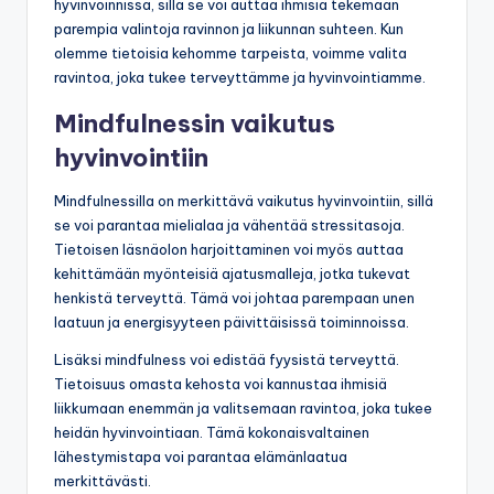
hyvinvoinnissa, sillä se voi auttaa ihmisiä tekemään
parempia valintoja ravinnon ja liikunnan suhteen. Kun
olemme tietoisia kehomme tarpeista, voimme valita
ravintoa, joka tukee terveyttämme ja hyvinvointiamme.
Mindfulnessin vaikutus
hyvinvointiin
Mindfulnessilla on merkittävä vaikutus hyvinvointiin, sillä
se voi parantaa mielialaa ja vähentää stressitasoja.
Tietoisen läsnäolon harjoittaminen voi myös auttaa
kehittämään myönteisiä ajatusmalleja, jotka tukevat
henkistä terveyttä. Tämä voi johtaa parempaan unen
laatuun ja energisyyteen päivittäisissä toiminnoissa.
Lisäksi mindfulness voi edistää fyysistä terveyttä.
Tietoisuus omasta kehosta voi kannustaa ihmisiä
liikkumaan enemmän ja valitsemaan ravintoa, joka tukee
heidän hyvinvointiaan. Tämä kokonaisvaltainen
lähestymistapa voi parantaa elämänlaatua
merkittävästi.