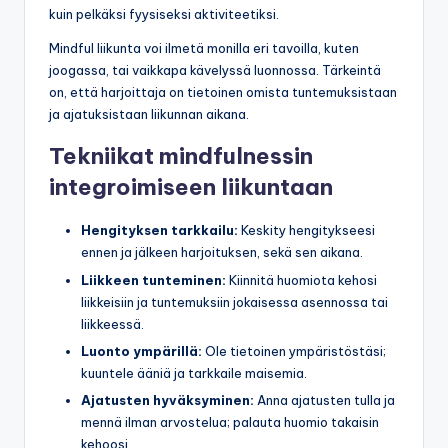
kuin pelkäksi fyysiseksi aktiviteetiksi.
Mindful liikunta voi ilmetä monilla eri tavoilla, kuten
joogassa, tai vaikkapa kävelyssä luonnossa. Tärkeintä
on, että harjoittaja on tietoinen omista tuntemuksistaan
ja ajatuksistaan liikunnan aikana.
Tekniikat mindfulnessin
integroimiseen liikuntaan
Hengityksen tarkkailu:
Keskity hengitykseesi
ennen ja jälkeen harjoituksen, sekä sen aikana.
Liikkeen tunteminen:
Kiinnitä huomiota kehosi
liikkeisiin ja tuntemuksiin jokaisessa asennossa tai
liikkeessä.
Luonto ympärillä:
Ole tietoinen ympäristöstäsi;
kuuntele ääniä ja tarkkaile maisemia.
Ajatusten hyväksyminen:
Anna ajatusten tulla ja
mennä ilman arvostelua; palauta huomio takaisin
kehoosi.