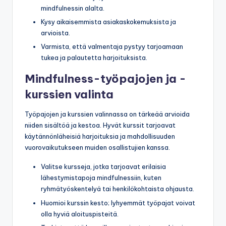
mindfulnessin alalta.
Kysy aikaisemmista asiakaskokemuksista ja
arvioista.
Varmista, että valmentaja pystyy tarjoamaan
tukea ja palautetta harjoituksista.
Mindfulness-työpajojen ja -
kurssien valinta
Työpajojen ja kurssien valinnassa on tärkeää arvioida
niiden sisältöä ja kestoa. Hyvät kurssit tarjoavat
käytännönläheisiä harjoituksia ja mahdollisuuden
vuorovaikutukseen muiden osallistujien kanssa.
Valitse kursseja, jotka tarjoavat erilaisia
lähestymistapoja mindfulnessiin, kuten
ryhmätyöskentelyä tai henkilökohtaista ohjausta.
Huomioi kurssin kesto; lyhyemmät työpajat voivat
olla hyviä aloituspisteitä.