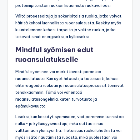
proteiinipitoisten ruokien lisäämistä ruokavalioosi.
Vältä prosessoituja ja sokeripitoisia ruokia, jotka voivat
häiritä kehosi luonnollista ruoansulatusta. Keskity myös
kuuntelemaan kehosi tarpeita ja valitse ruokia, jotka
tekevät sinut energiseksi ja kylläiseksi.
Mindful syömisen edut
ruoansulatukselle
Mindful syöminen voi merkittävästi parantaa
ruoansulatusta. Kun syöt hitaasti ja tietoisesti, kehosi
ehtii reagoida ruokaan ja ruoansulatusprosessit toimivat
tehokkaammin. Tämä voi vähentää
ruoansulatusongelmia, kuten turvotusta ja
epämukavuutta.
Lisäksi, kun keskityt syömiseen, voit paremmin tunnistaa
nälkä- ja kylläisyysviestejä, mikä auttaa sinua
välttämään ylensyöntiä. Tietoisuus ruokailuhetkistä voi
myös lisätä nauttimista ruoasta, mikä puolestaan voi