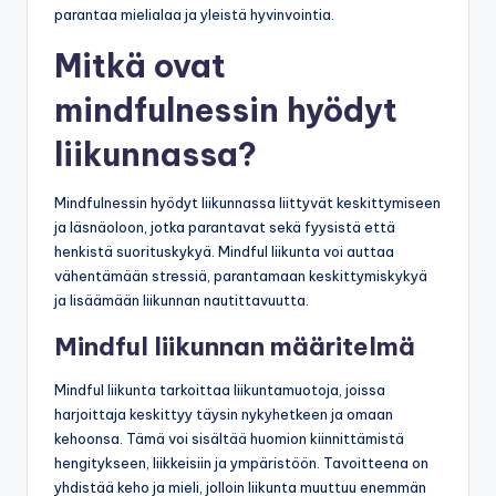
parantaa mielialaa ja yleistä hyvinvointia.
Mitkä ovat
mindfulnessin hyödyt
liikunnassa?
Mindfulnessin hyödyt liikunnassa liittyvät keskittymiseen
ja läsnäoloon, jotka parantavat sekä fyysistä että
henkistä suorituskykyä. Mindful liikunta voi auttaa
vähentämään stressiä, parantamaan keskittymiskykyä
ja lisäämään liikunnan nautittavuutta.
Mindful liikunnan määritelmä
Mindful liikunta tarkoittaa liikuntamuotoja, joissa
harjoittaja keskittyy täysin nykyhetkeen ja omaan
kehoonsa. Tämä voi sisältää huomion kiinnittämistä
hengitykseen, liikkeisiin ja ympäristöön. Tavoitteena on
yhdistää keho ja mieli, jolloin liikunta muuttuu enemmän