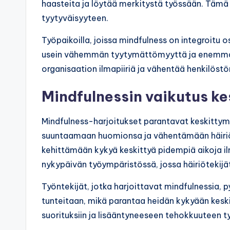
haasteita ja löytää merkitystä työssään. Tämä
tyytyväisyyteen.
Työpaikoilla, joissa mindfulness on integroitu o
usein vähemmän tyytymättömyyttä ja enemmän
organisaation ilmapiiriä ja vähentää henkilöstö
Mindfulnessin vaikutus k
Mindfulness-harjoitukset parantavat keskittymi
suuntaamaan huomionsa ja vähentämään häiriöte
kehittämään kykyä keskittyä pidempiä aikoja i
nykypäivän työympäristössä, jossa häiriötekijät
Työntekijät, jotka harjoittavat mindfulnessia,
tunteitaan, mikä parantaa heidän kykyään keskit
suorituksiin ja lisääntyneeseen tehokkuuteen t