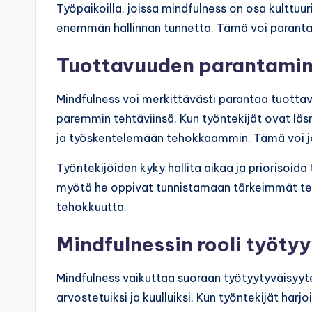
Työpaikoilla, joissa mindfulness on osa kulttuu
enemmän hallinnan tunnetta. Tämä voi parantaa
Tuottavuuden parantamin
Mindfulness voi merkittävästi parantaa tuottav
paremmin tehtäviinsä. Kun työntekijät ovat läs
ja työskentelemään tehokkaammin. Tämä voi jo
Työntekijöiden kyky hallita aikaa ja priorisoida
myötä he oppivat tunnistamaan tärkeimmät teht
tehokkuutta.
Mindfulnessin rooli työty
Mindfulness vaikuttaa suoraan työtyytyväisyyte
arvostetuiksi ja kuulluiksi. Kun työntekijät harj