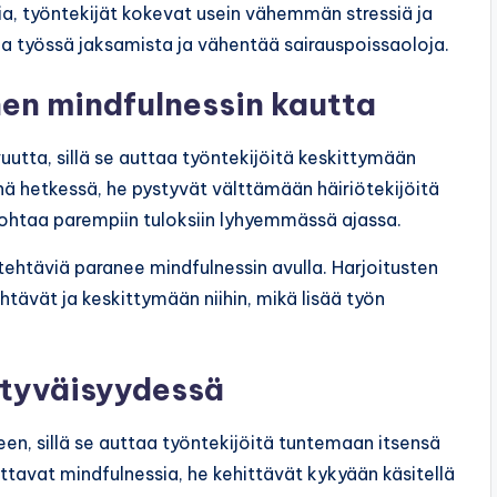
ria, työntekijät kokevat usein vähemmän stressiä ja
 työssä jaksamista ja vähentää sairauspoissaoloja.
en mindfulnessin kautta
uutta, sillä se auttaa työntekijöitä keskittymään
nä hetkessä, he pystyvät välttämään häiriötekijöitä
htaa parempiin tuloksiin lyhyemmässä ajassa.
 tehtäviä paranee mindfulnessin avulla. Harjoitusten
ävät ja keskittymään niihin, mikä lisää työn
ytyväisyydessä
en, sillä se auttaa työntekijöitä tuntemaan itsensä
oittavat mindfulnessia, he kehittävät kykyään käsitellä