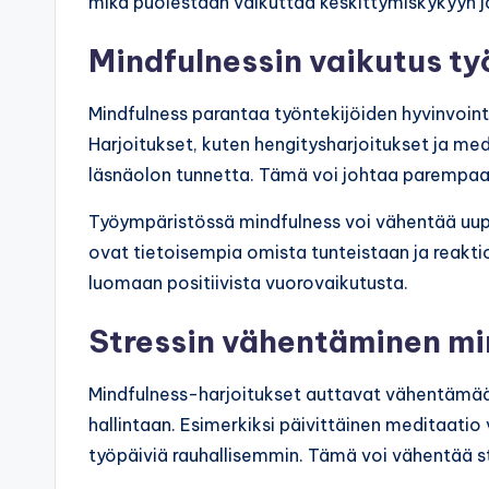
mikä puolestaan vaikuttaa keskittymiskykyyn j
Mindfulnessin vaikutus ty
Mindfulness parantaa työntekijöiden hyvinvointia
Harjoitukset, kuten hengitysharjoitukset ja me
läsnäolon tunnetta. Tämä voi johtaa parempaan
Työympäristössä mindfulness voi vähentää uupu
ovat tietoisempia omista tunteistaan ja reakt
luomaan positiivista vuorovaikutusta.
Stressin vähentäminen min
Mindfulness-harjoitukset auttavat vähentämään 
hallintaan. Esimerkiksi päivittäinen meditaatio 
työpäiviä rauhallisemmin. Tämä voi vähentää st