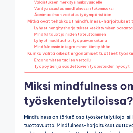
Valaistuksen merkitys mukavuudelle
Värit ja sisustus mindfulnessin tukemiseksi
Äänimaailman vaikutus työympäristöön
Mitkä ovat tehokkaat mindfulness-harjoitukset 
Lyhyet hengitysharjoitukset keskittymisen paranta
Mindful tauot ja niiden toteuttaminen
Lyhyet meditaatiot työpäivän aikana
Mindfulnessin integroiminen tiimityöhön
Kuinka valita oikeat ergonomiset tuotteet työsk
Ergonomisten tuolien vertailu
Työpöytien ja säädettävien työpisteiden hyödyt
Miksi mindfulness o
työskentelytiloissa?
Mindfulness on tärkeä osa työskentelytiloja, sil
tuottavuutta. Mindfulness-harjoitukset auttavat