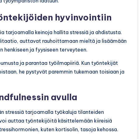
a työympäristön laatuun.
öntekijöiden hyvinvointiin
 tarjoamalla keinoja hallita stressiä ja ahdistusta.
ditaatio, auttavat rauhoittamaan mieltä ja lisäämään
 henkiseen ja fyysiseen terveyteen.
musta ja parantaa työilmapiiriä. Kun työntekijät
ioistaan, he pystyvät paremmin tukemaan toisiaan ja
dfulnessin avulla
stressiä tarjoamalla työkaluja tilanteiden
voi auttaa työntekijöitä käsittelemään kiireisiä
ressihormonien, kuten kortisolin, tasoja kehossa.