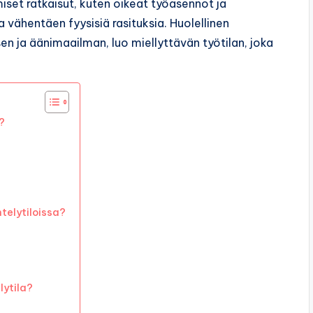
iset ratkaisut, kuten oikeat työasennot ja
 vähentäen fyysisiä rasituksia. Huolellinen
en ja äänimaailman, luo miellyttävän työtilan, joka
?
telytiloissa?
lytila?