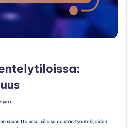
ntelytiloissa:
vuus
ments
en suunnittelussa, sillä se edistää työntekijöiden