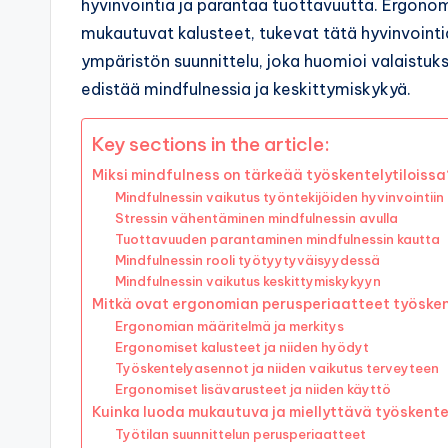
hyvinvointia ja parantaa tuottavuutta. Ergonom
mukautuvat kalusteet, tukevat tätä hyvinvointia
ympäristön suunnittelu, joka huomioi valaistuks
edistää mindfulnessia ja keskittymiskykyä.
Key sections in the article:
Miksi mindfulness on tärkeää työskentelytiloissa
Mindfulnessin vaikutus työntekijöiden hyvinvointiin
Stressin vähentäminen mindfulnessin avulla
Tuottavuuden parantaminen mindfulnessin kautta
Mindfulnessin rooli työtyytyväisyydessä
Mindfulnessin vaikutus keskittymiskykyyn
Mitkä ovat ergonomian perusperiaatteet työsken
Ergonomian määritelmä ja merkitys
Ergonomiset kalusteet ja niiden hyödyt
Työskentelyasennot ja niiden vaikutus terveyteen
Ergonomiset lisävarusteet ja niiden käyttö
Kuinka luoda mukautuva ja miellyttävä työskente
Työtilan suunnittelun perusperiaatteet