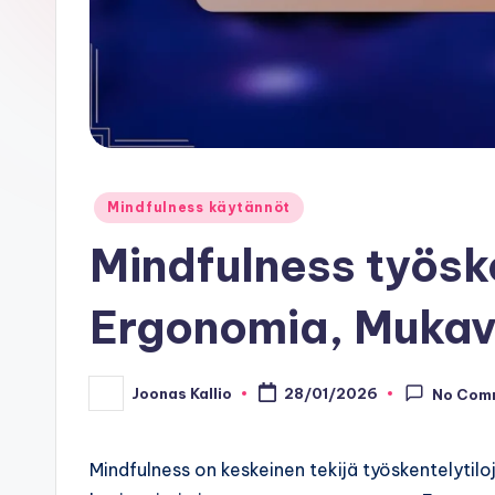
Posted
Mindfulness käytännöt
in
Mindfulness työske
Ergonomia, Muka
Joonas Kallio
28/01/2026
No Com
Posted
by
Mindfulness on keskeinen tekijä työskentelytiloj