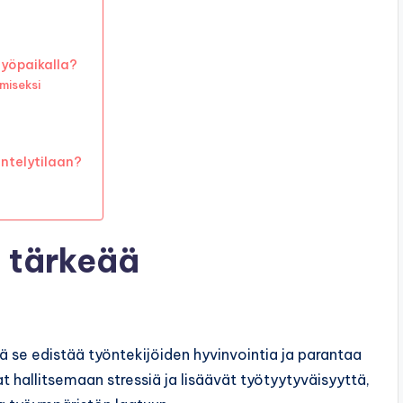
työpaikalla?
miseksi
entelytilaan?
n tärkeää
lä se edistää työntekijöiden hyvinvointia ja parantaa
 hallitsemaan stressiä ja lisäävät työtyytyväisyyttä,