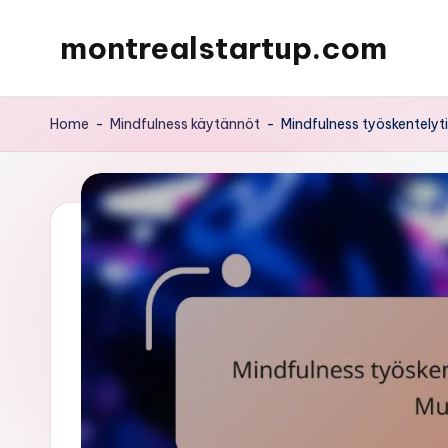
montrealstartup.com
Skip
to
content
Home
-
Mindfulness käytännöt
-
Mindfulness työskentelyt