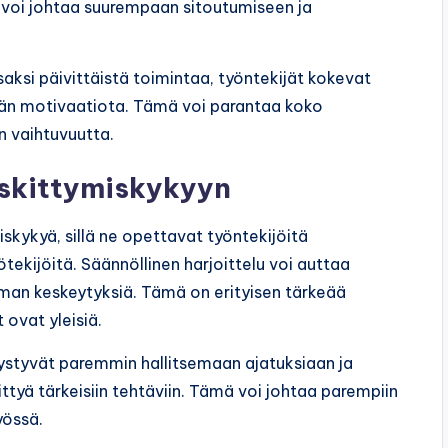
 voi johtaa suurempaan sitoutumiseen ja
saksi päivittäistä toimintaa, työntekijät kokevat
 motivaatiota. Tämä voi parantaa koko
n vaihtuvuutta.
eskittymiskykyyn
skykyä, sillä ne opettavat työntekijöitä
kijöitä. Säännöllinen harjoittelu voi auttaa
lman keskeytyksiä. Tämä on erityisen tärkeää
 ovat yleisiä.
 pystyvät paremmin hallitsemaan ajatuksiaan ja
tyä tärkeisiin tehtäviin. Tämä voi johtaa parempiin
yössä.