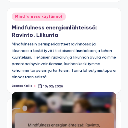
Posted
Mindfulness käytännöt
in
Mindfulness energianlähteissä:
Ravinto, Liikunta
Mindfulnessin perusperiaatteet ravinnossa ja
liikunnassa keskittyvät tietoiseen läsnäoloon ja kehon
kuunteluun. Tietoisen ruokailun ja liikunnan avulla voimme
parantaa hyvinvointiamme, kunhan keskitymme
kehomme tarpeisiin ja tunteisiin. Tämä lähestymistapa ei
ainoastaan edistä…
Joonas Kallio
10/02/2026
Posted
by