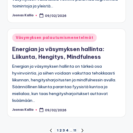
toimintoja ja yleistä…
Joonas Kallio
09/02/2026
Posted
by
Posted
Väsymyksen palautumismenetelmät
in
Energian ja väsymyksen hallinta:
Liikunta, Hengitys, Mindfulness
Energian ja väsymyksen hallinta on tärkeä osa
hyvinvointia, ja siihen voidaan vaikuttaa tehokkaasti
liikunnan, hengitysharjoitusten ja mindfulnessin avulla.
Säännöllinen liikunta parantaa fyysistä kuntoa ja
mielialaa, kun taas hengitysharjoitukset auttavat
lisäämään…
Joonas Kallio
09/02/2026
Posted
by
Posts
1
2
3
4
…
11
PREVIOUS
NEXT