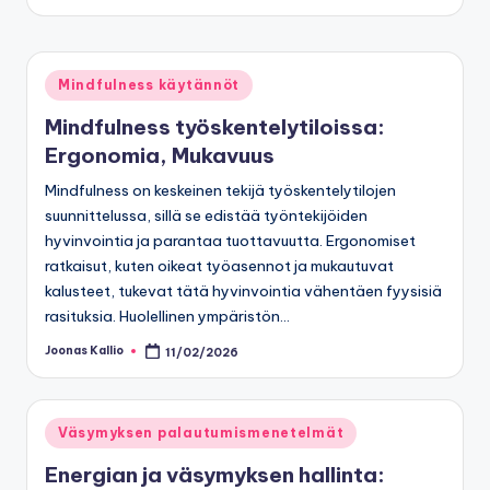
Posted
Mindfulness käytännöt
in
Mindfulness työskentelytiloissa:
Ergonomia, Mukavuus
Mindfulness on keskeinen tekijä työskentelytilojen
suunnittelussa, sillä se edistää työntekijöiden
hyvinvointia ja parantaa tuottavuutta. Ergonomiset
ratkaisut, kuten oikeat työasennot ja mukautuvat
kalusteet, tukevat tätä hyvinvointia vähentäen fyysisiä
rasituksia. Huolellinen ympäristön…
Joonas Kallio
11/02/2026
Posted
by
Posted
Väsymyksen palautumismenetelmät
in
Energian ja väsymyksen hallinta: