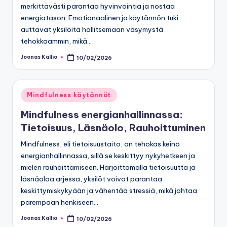
merkittävästi parantaa hyvinvointia ja nostaa
energiatason. Emotionaalinen ja käytännön tuki
auttavat yksilöitä hallitsemaan väsymystä
tehokkaammin, mikä…
Joonas Kallio
10/02/2026
Posted
by
Posted
Mindfulness käytännöt
in
Mindfulness energianhallinnassa:
Tietoisuus, Läsnäolo, Rauhoittuminen
Mindfulness, eli tietoisuustaito, on tehokas keino
energianhallinnassa, sillä se keskittyy nykyhetkeen ja
mielen rauhoittamiseen. Harjoittamalla tietoisuutta ja
läsnäoloa arjessa, yksilöt voivat parantaa
keskittymiskykyään ja vähentää stressiä, mikä johtaa
parempaan henkiseen…
Joonas Kallio
10/02/2026
Posted
by