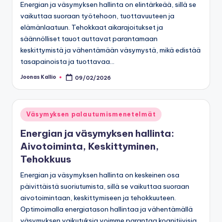
Energian ja väsymyksen hallinta on elintärkeää, sillä se
vaikuttaa suoraan työtehoon, tuottavuuteen ja
elämänlaatuun. Tehokkaat aikarajoitukset ja
säännölliset tauot auttavat parantamaan
keskittymistä ja vähentämään väsymystä, mikä edistää
tasapainoista ja tuottavaa…
Joonas Kallio
09/02/2026
Posted
by
Posted
Väsymyksen palautumismenetelmät
in
Energian ja väsymyksen hallinta:
Aivotoiminta, Keskittyminen,
Tehokkuus
Energian ja väsymyksen hallinta on keskeinen osa
päivittäistä suoriutumista, sillä se vaikuttaa suoraan
aivotoimintaan, keskittymiseen ja tehokkuuteen.
Optimoimalla energiatason hallintaa ja vähentämällä
väsymyksen vaikutuksia voimme parantaa kognitiivisia