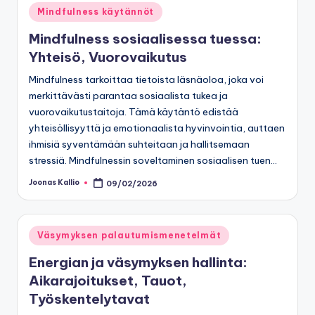
Posted
Mindfulness käytännöt
in
Mindfulness sosiaalisessa tuessa:
Yhteisö, Vuorovaikutus
Mindfulness tarkoittaa tietoista läsnäoloa, joka voi
merkittävästi parantaa sosiaalista tukea ja
vuorovaikutustaitoja. Tämä käytäntö edistää
yhteisöllisyyttä ja emotionaalista hyvinvointia, auttaen
ihmisiä syventämään suhteitaan ja hallitsemaan
stressiä. Mindfulnessin soveltaminen sosiaalisen tuen…
Joonas Kallio
09/02/2026
Posted
by
Posted
Väsymyksen palautumismenetelmät
in
Energian ja väsymyksen hallinta:
Aikarajoitukset, Tauot,
Työskentelytavat