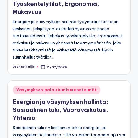
Työskentelytilat, Ergonomia,
Mukavuus
Energian ja väsymyksen hallinta työympäristössä on
keskeinen tekijä työntekijöiden hyvinvoinnissa ja
tuottavuudessa. Tehokas työskentelytila, ergonomiset
ratkaisut ja mukavuus yhdessä luovat ympäristön, joka
tukee keskittymistä ja vähentää väsymystä. Hyvin
suunnitellut työtilat…
Joonas Kallio
11/02/2026
Posted
by
Posted
Väsymyksen palautumismenetelmät
in
Energian ja väsymyksen hallinta:
Sosiaalinen tuki, Vuorovaikutus,
Yhteisö
Sosiaalinen tuki on keskeinen tekijä energian ja
väsymyksen hallinnassa, sillä yhteisön tarjoama apu voi