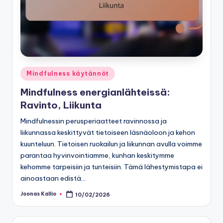
Posted
Mindfulness käytännöt
in
Mindfulness energianlähteissä:
Ravinto, Liikunta
Mindfulnessin perusperiaatteet ravinnossa ja
liikunnassa keskittyvät tietoiseen läsnäoloon ja kehon
kuunteluun. Tietoisen ruokailun ja liikunnan avulla voimme
parantaa hyvinvointiamme, kunhan keskitymme
kehomme tarpeisiin ja tunteisiin. Tämä lähestymistapa ei
ainoastaan edistä…
Joonas Kallio
10/02/2026
Posted
by