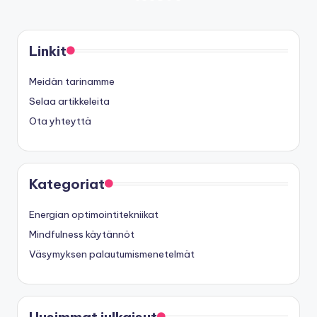
PAGE
PAGE
pagination
Linkit
Meidän tarinamme
Selaa artikkeleita
Ota yhteyttä
Kategoriat
Energian optimointitekniikat
Mindfulness käytännöt
Väsymyksen palautumismenetelmät